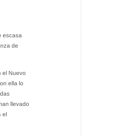
de escasa
anza de
n el Nuevo
n ella lo
odas
han llevado
 el