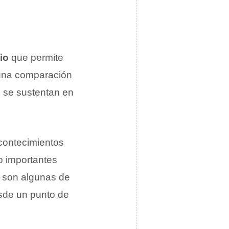
io
que permite
 una comparación
e se sustentan en
acontecimientos
o importantes
n son algunas de
esde un punto de