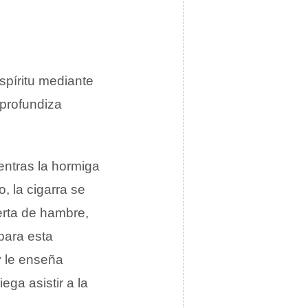
spíritu mediante
 profundiza
ientras la hormiga
, la cigarra se
erta de hambre,
 para esta
y le enseña
ega asistir a la