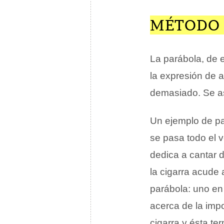
MÉTODO 
La parábola, de 
la expresión de a
demasiado. Se as
Un ejemplo de pa
se pasa todo el v
dedica a cantar 
la cigarra acude 
parábola: uno en 
acerca de la impo
cigarra y ésta te