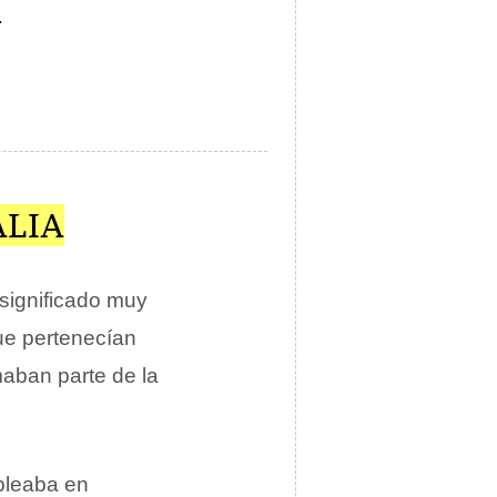
.
ALIA
 significado muy
que pertenecían
maban parte de la
pleaba en