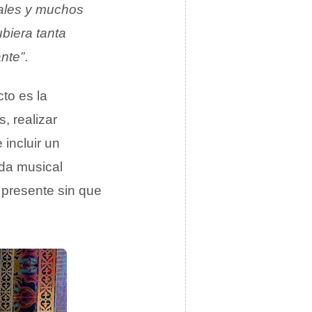
iales y muchos
biera tanta
ante”
.
cto es la
s, realizar
 incluir un
nda musical
 presente sin que