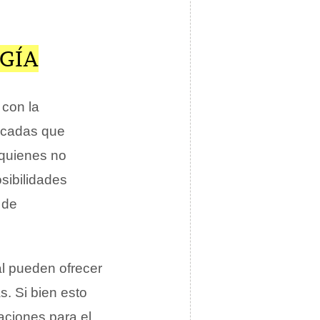
GÍA
 con la
écadas que
 quienes no
osibilidades
 de
al pueden ofrecer
s. Si bien esto
caciones para el