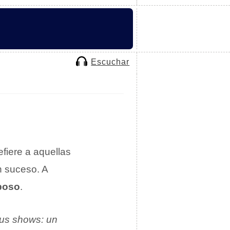
Escuchar
efiere a aquellas
n suceso. A
poso
.
 sus shows: un