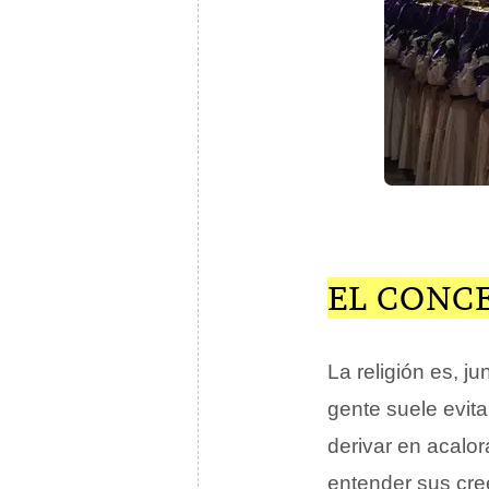
EL CONCE
La religión es, j
gente suele evit
derivar en acalo
entender sus cre