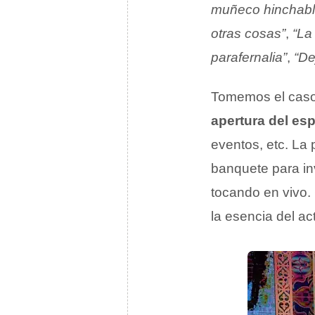
muñeco hinchable 
otras cosas”
,
“La
parafernalia”
,
“De
Tomemos el caso
apertura del esp
eventos, etc. La 
banquete para inv
tocando en vivo.
la esencia del ac