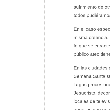
sufrimiento de ot
todos pudiéramos
En el caso espec
misma creencia. 
fe que se caracte
público ateo tien
En las ciudades do
Semana Santa sue
largas procesion
Jesucristo, decor
locales de televis
aquellos que no 