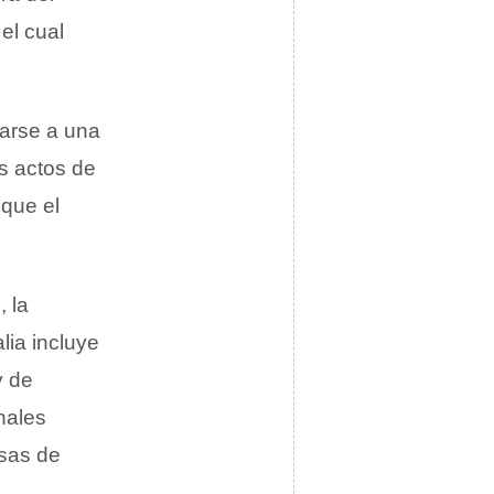
el cual
carse a una
s actos de
 que el
, la
lia incluye
y de
nales
asas de