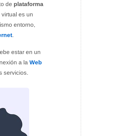
pto de
plataforma
 virtual es un
mismo entorno,
ernet
.
 debe estar en un
onexión a la
Web
 servicios.