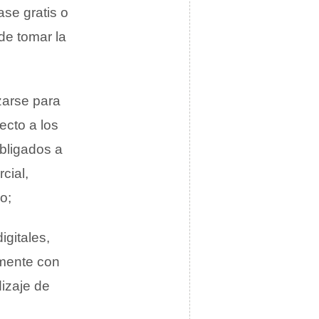
ase gratis o
de tomar la
izarse para
ecto a los
bligados a
cial,
o;
igitales,
amente con
izaje de