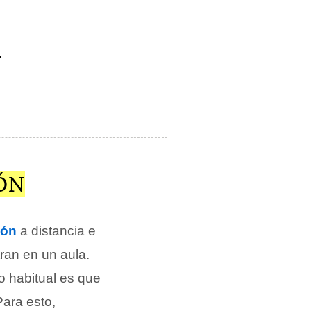
.
ÓN
ión
a distancia e
ran en un aula.
o habitual es que
Para esto,