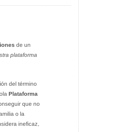
ciones
de un
tra plataforma
ón del término
ñola
Plataforma
onseguir que no
milia o la
sidera ineficaz,