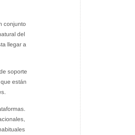
n conjunto
atural del
ta llegar a
 de soporte
r que están
es.
ataformas.
acionales,
habituales