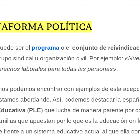
TAFORMA POLÍTICA
uede ser el
programa
o el
conjunto de reivindica
grupo sindical u organización civil. Por ejemplo:
«Nues
erechos laborales para todas las personas»
.
os podemos encontrar con ejemplos de esta acepci
estamos abordando. Así, podemos destacar la espa
Educativa
(
PLE
) que lucha de manera patente por c
amilias que apuestan por lo que es la educación en fa
e frente a un sistema educativo actual al que ella con