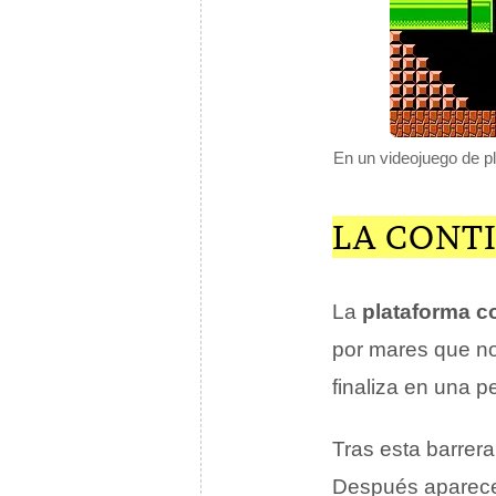
En un videojuego de pl
LA CONT
La
plataforma c
por mares que no
finaliza en una 
Tras esta barrer
Después aparec