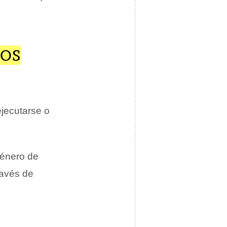
LOS
jecutarse o
género de
ravés de