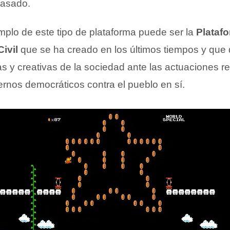
casado.
mplo de este tipo de plataforma puede ser la
Platafo
ivil
que se ha creado en los últimos tiempos y que 
as y creativas de la sociedad ante las actuaciones r
ernos democráticos contra el pueblo en sí.