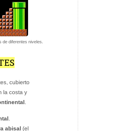
 de diferentes niveles.
TES
es, cubierto
 la costa y
ontinental
.
ntal
.
ra abisal
(el