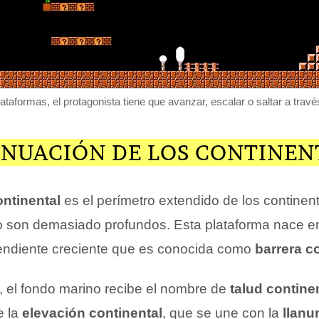
ataformas, el protagonista tiene que avanzar, escalar o saltar a través
INUACIÓN DE LOS CONTINEN
ontinental
es el perímetro extendido de los continent
 son demasiado profundos. Esta plataforma nace en
pendiente creciente que es conocida como
barrera c
a, el fondo marino recibe el nombre de
talud contine
e la
elevación continental
, que se une con la
llanu