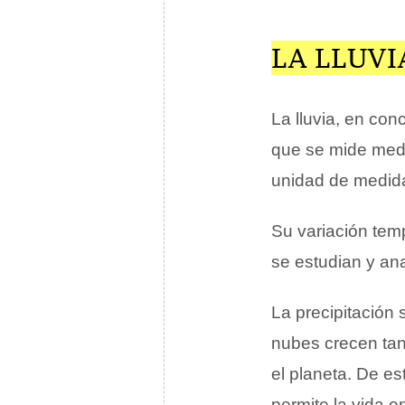
LA LLUVI
La lluvia, en con
que se mide medi
unidad de medida 
Su variación temp
se estudian y ana
La precipitación
nubes crecen tan
el planeta. De es
permite la vida e