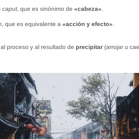
o
caput
, que es sinónimo de
«cabeza»
.
n
, que es equivalente a
«acción y efecto»
.
e al proceso y al resultado de
precipitar
(arrojar u ca