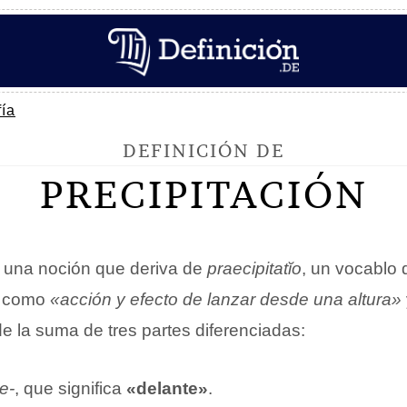
ía
DEFINICIÓN DE
PRECIPITACIÓN
 una noción que deriva de
praecipitatĭo
, un vocablo d
e como
«acción y efecto de lanzar desde una altura»
de la suma de tres partes diferenciadas:
e-
, que significa
«delante»
.