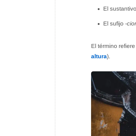
El sustantiv
El sufijo
-cio
El término refier
altura
).