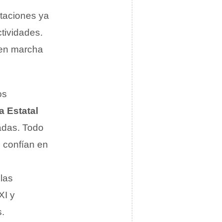
itaciones ya
tividades.
 en marcha
os
a Estatal
adas. Todo
e confían en
 las
XI y
s.