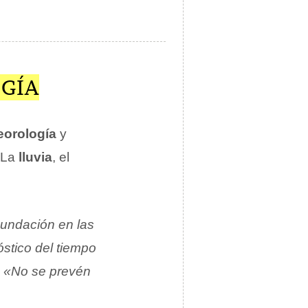
OGÍA
eorología
y
 La
lluvia
, el
nundación en las
stico del tiempo
,
«No se prevén