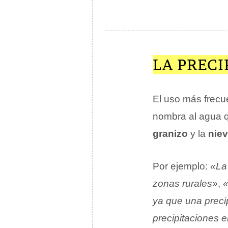
LA PREC
El uso más frecue
nombra al agua qu
granizo
y la
nie
Por ejemplo:
«La 
zonas rurales»
,
«
ya que una precip
precipitaciones e