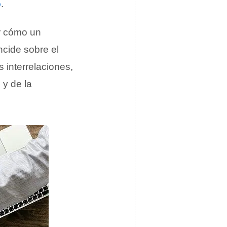
o
.
er cómo un
ncide sobre el
 interrelaciones,
 y de la