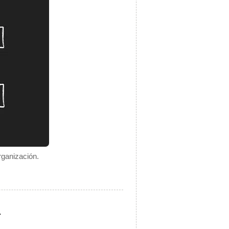
rganización.
.