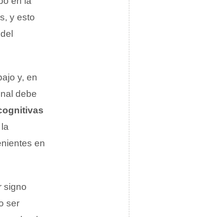
bo en la
s, y esto
 del
ajo y, en
onal debe
cognitivas
 la
venientes en
r signo
o ser