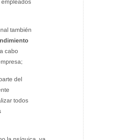
os empleados
onal también
endimiento
 a cabo
 empresa;
arte del
ente
lizar todos
s
mo la psíquica, ya