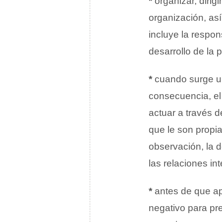
*
organizar, dirig
organización, así
incluye la respon
desarrollo de la pl
*
cuando surge un
consecuencia, el
actuar a través d
que le son propi
observación, la d
las relaciones in
*
antes de que apa
negativo para pr