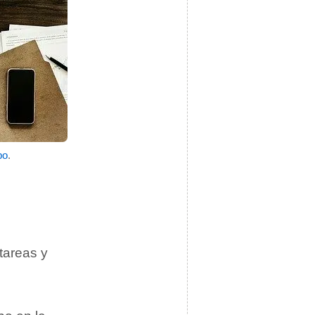
po
.
tareas y