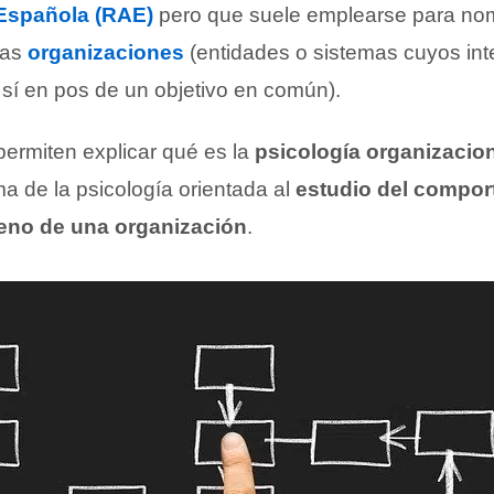
Española (RAE)
pero que suele emplearse para nom
las
organizaciones
(entidades o sistemas cuyos int
 sí en pos de un objetivo en común).
permiten explicar qué es la
psicología organizacio
ama de la psicología orientada al
estudio del compor
eno de una organización
.