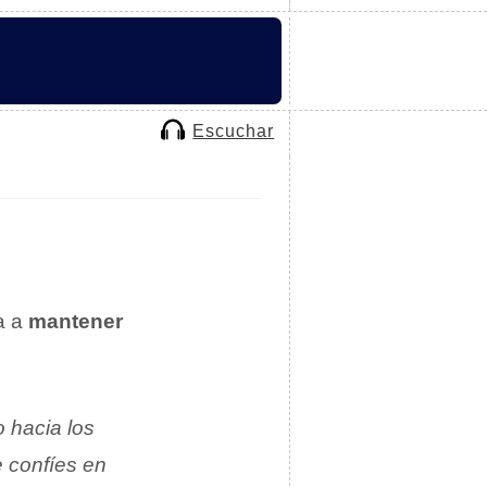
Escuchar
a a
mantener
o hacia los
 confíes en