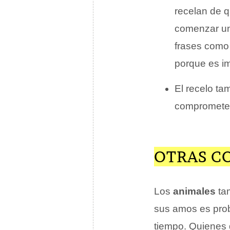
recelan de 
comenzar un
frases como
porque es im
El recelo ta
compromete n
OTRAS C
Los
animales
tam
sus amos es prob
tiempo. Quienes 