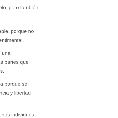
elo, pero también
ble, porque no
entimental.
e una
as partes que
s.
sa porque se
cia y libertad
chos individuos