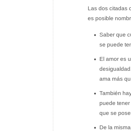
Las dos citadas c
es posible nombra
Saber que c
se puede ten
El amor es u
desigualdad.
ama más que
También hay
puede tener 
que se pose
De la misma