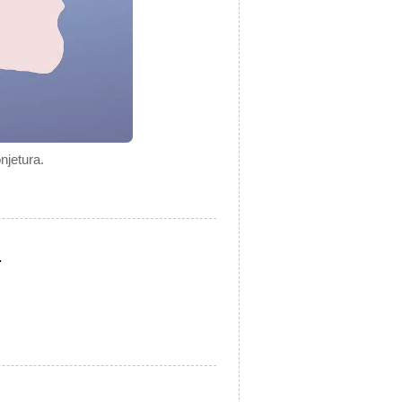
njetura.
.