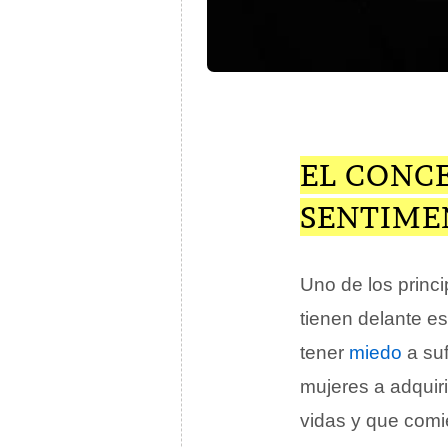
EL CONC
SENTIME
Uno de los princ
tienen delante es
tener
miedo
a suf
mujeres a adquir
vidas y que comi