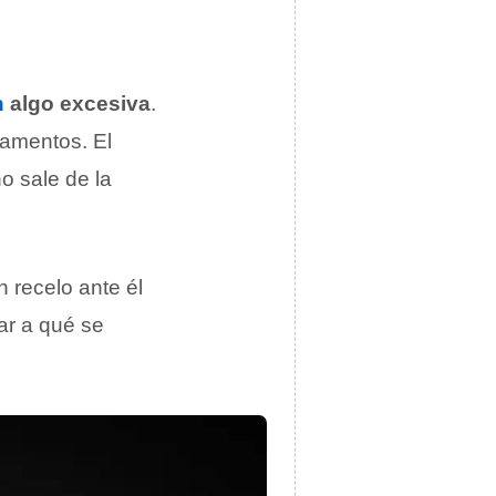
n
algo excesiva
.
tamentos. El
o sale de la
n recelo ante él
ar a qué se