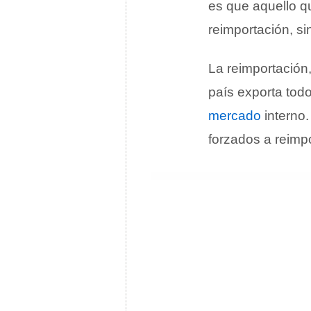
es que aquello qu
reimportación, si
La reimportación,
país exporta tod
mercado
interno.
forzados a reimpo