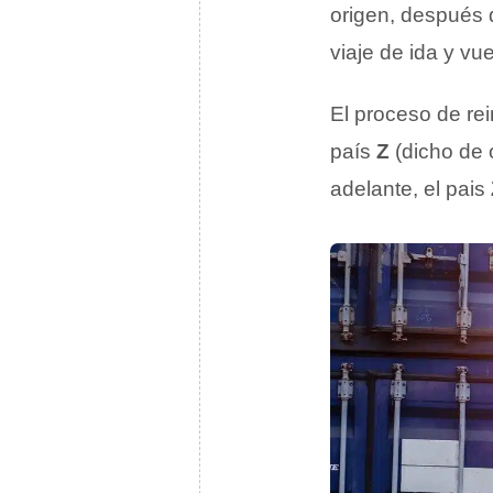
origen, después d
viaje de ida y vu
El proceso de re
país
Z
(dicho de 
adelante, el pais