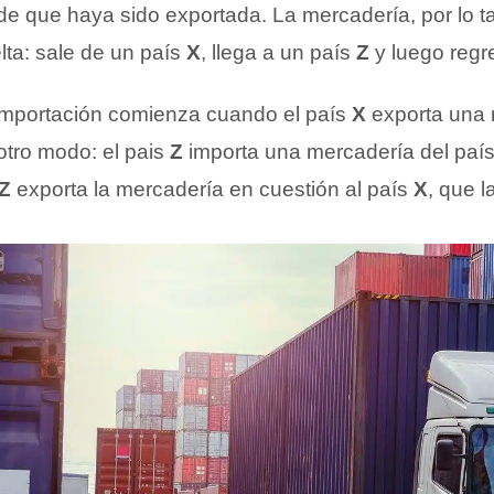
e que haya sido exportada. La mercadería, por lo ta
elta: sale de un país
X
, llega a un país
Z
y luego regr
importación comienza cuando el país
X
exporta una 
otro modo: el pais
Z
importa una mercadería del paí
Z
exporta la mercadería en cuestión al país
X
, que l