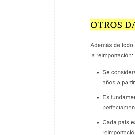
OTROS D
Además de todo l
la reimportación:
Se considera
años a parti
Es fundament
perfectament
Cada país e
reimportació