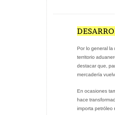
DESARRO
Por lo general la
territorio aduan
destacar que, par
mercadería vuel
En ocasiones tam
hace transformad
importa petróleo 