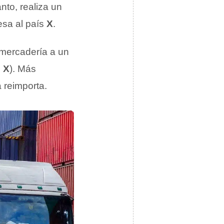
nto, realiza un
esa al país
X
.
mercadería a un
s
X
). Más
a reimporta.