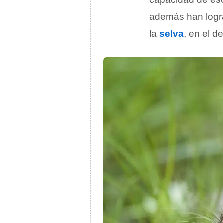
además han logra
la
selva
, en el d