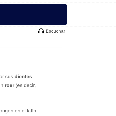
Escuchar
por sus
dientes
ten
roer
(es decir,
rigen en el latín,