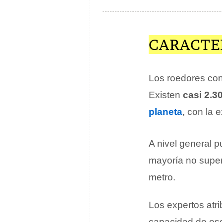
CARACTE
Los roedores con
Existen
casi 2.3
planeta
, con la 
A nivel general 
mayoría no super
metro.
Los expertos atr
capacidad de esc