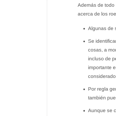
Además de todo l
acerca de los ro
Algunas de 
Se identific
cosas, a mor
incluso de p
importante e
considerado 
Por regla ge
también pued
Aunque se c