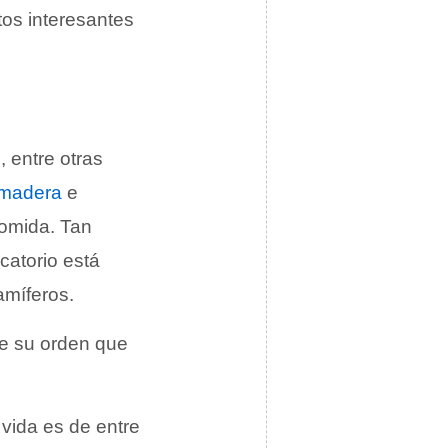
tos interesantes
, entre otras
madera
e
comida. Tan
catorio está
amíferos.
de su orden que
vida es de entre