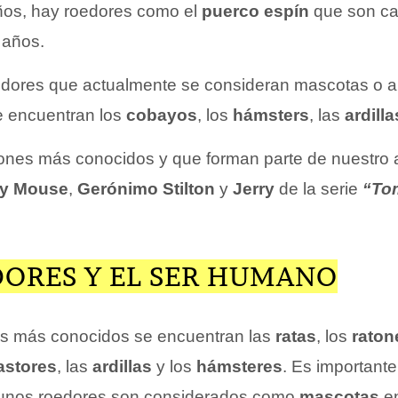
ños, hay roedores como el
puerco espín
que son ca
 años.
oedores que actualmente se consideran mascotas o 
 encuentran los
cobayos
, los
hámsters
, las
ardilla
tones más conocidos y que forman parte de nuestro a
y Mouse
,
Gerónimo Stilton
y
Jerry
de la serie
“To
DORES Y EL SER HUMANO
es más conocidos se encuentran las
ratas
, los
raton
astores
, las
ardillas
y los
hámsteres
. Es important
gunos roedores son considerados como
mascotas
en