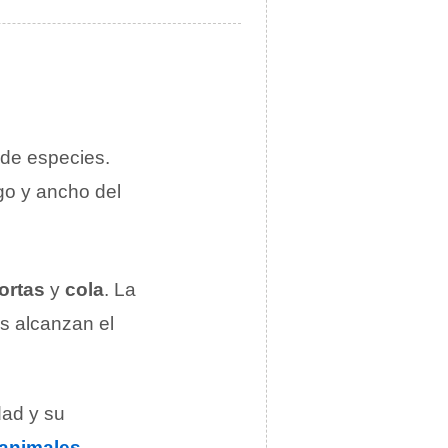
 de especies.
rgo y ancho del
ortas
y
cola
. La
os alcanzan el
dad y su
animales