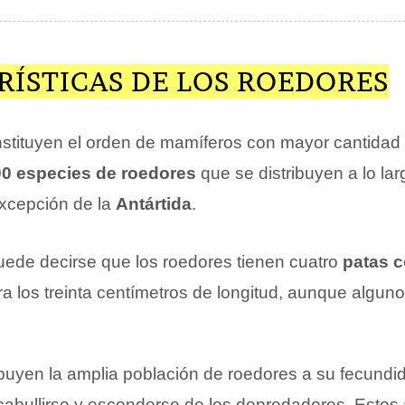
RÍSTICAS DE LOS ROEDORES
stituyen el orden de mamíferos con mayor cantidad
00 especies de roedores
que se distribuyen a lo la
excepción de la
Antártida
.
puede decirse que los roedores tienen cuatro
patas c
a los treinta centímetros de longitud, aunque algun
ibuyen la amplia población de roedores a su fecundi
abullirse y esconderse de los depredadores. Estos