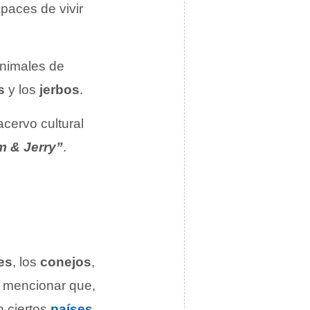
paces de vivir
animales de
s
y los
jerbos
.
cervo cultural
m & Jerry”
.
es
, los
conejos
,
e mencionar que,
 ciertos
países
,