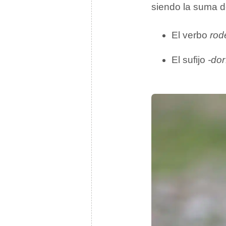
siendo la suma 
El verbo
rod
El sufijo
-dor