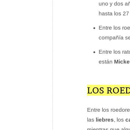
uno y dos a
hasta los 27
Entre los r
compañía se
Entre los ra
están
Micke
LOS ROE
Entre los roedor
las
liebres
, los
c
mientras que al