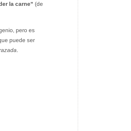
er la carne”
(de
genio, pero es
 que puede ser
frazada
.