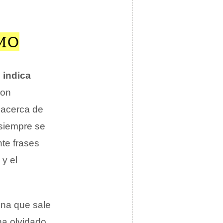
SMO
 indica
con
acerca de
 siempre se
nte frases
y el
ona que sale
ha olvidado