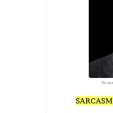
En oca
SARCASM