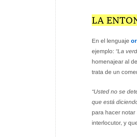
LA ENTO
En el lenguaje
or
ejemplo:
“La ver
homenajear al des
trata de un comen
“Usted no se det
que está diciend
para hacer notar
interlocutor, y q