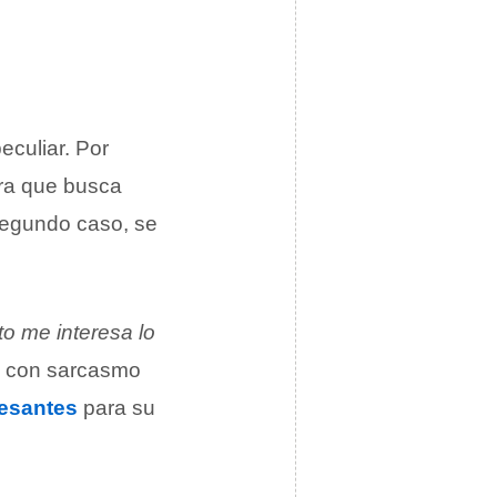
eculiar. Por
ra que busca
 segundo caso, se
o me interesa lo
e con sarcasmo
resantes
para su