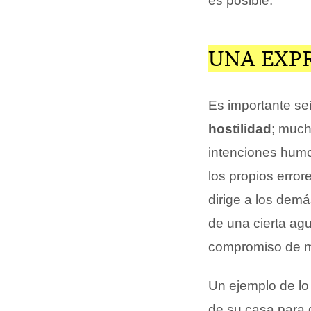
es posible.
UNA EXP
Es importante se
hostilidad
; much
intenciones hum
los propios error
dirige a los demá
de una cierta ag
compromiso de m
Un ejemplo de lo
de su casa para d