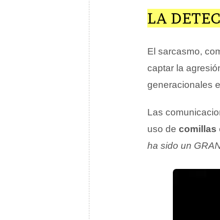
LA DETE
El sarcasmo, como
captar la agresió
generacionales en
Las comunicacione
uso de
comillas
ha sido un GRAN 