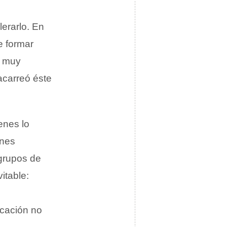
erarlo. En
e formar
r muy
acarreó éste
enes lo
enes
grupos de
itable:
icación no