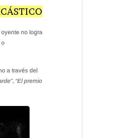
RCÁSTICO
l oyente no logra
o
mo a través del
arde”
,
“El premio