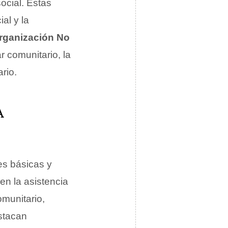
social. Estas
al y la
rganización No
r comunitario, la
rio.
A
es básicas y
yen la asistencia
omunitario,
stacan