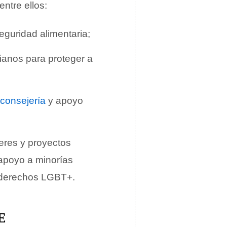
ntre ellos:
eguridad alimentaria;
ianos para proteger a
consejería
y apoyo
jeres y proyectos
 apoyo a minorías
s derechos LGBT+.
E