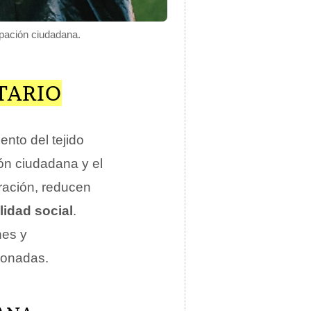
ipación ciudadana.
TARIO
ento del tejido
ión ciudadana y el
eración, reducen
lidad social
.
nes y
ionadas.