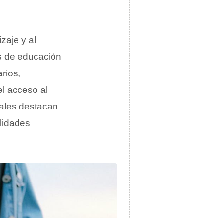
zaje y al
s de educación
rios,
el acceso al
tuales destacan
ilidades