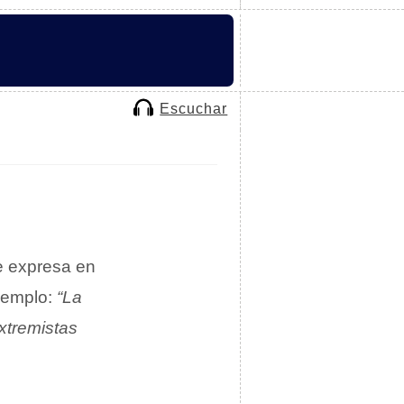
Escuchar
se expresa en
ejemplo:
“La
xtremistas