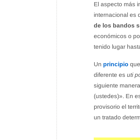
El aspecto más i
internacional es 
de los bandos s
económicos o polí
tenido lugar hast
Un
principio
que 
diferente es
uti p
siguiente manera
(ustedes)». En e
provisorio el ter
un tratado determ