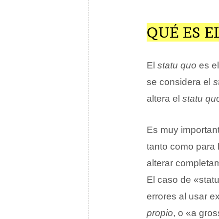
QUÉ ES E
El
statu quo
es e
se considera el
s
altera el
statu qu
Es muy importante
tanto como para 
alterar completam
El caso de «stat
errores al usar 
propio
, o «a gro