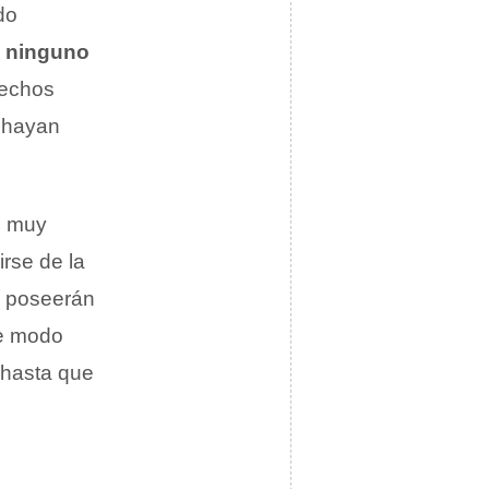
do
e
ninguno
rechos
e hayan
o muy
irse de la
í poseerán
de modo
 hasta que