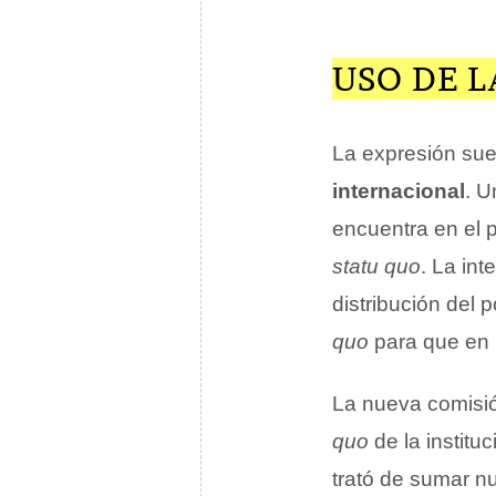
USO DE L
La expresión sue
internacional
. U
encuentra en el 
statu quo
. La int
distribución del 
quo
para que en
La nueva comisió
quo
de la institu
trató de sumar nu