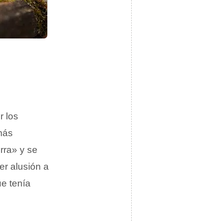
r los
más
rra» y se
er alusión a
ue tenía