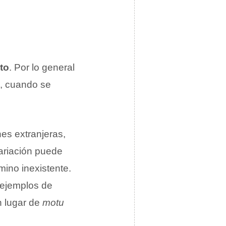
to
. Por lo general
o, cuando se
nes extranjeras,
ariación puede
mino inexistente.
ejemplos de
n lugar de
motu