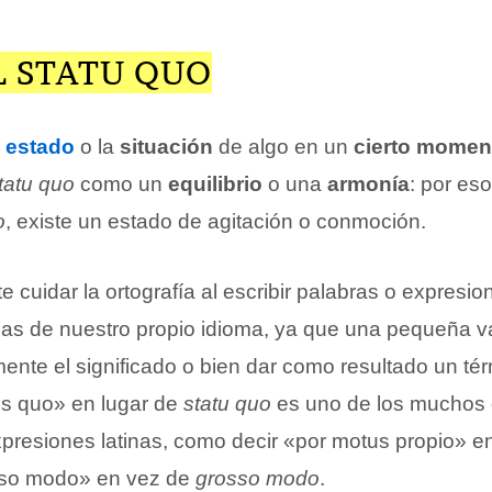
L STATU QUO
l
estado
o la
situación
de algo en un
cierto momen
tatu quo
como un
equilibrio
o una
armonía
: por es
o
, existe un estado de agitación o conmoción.
 cuidar la ortografía al escribir palabras o expresio
las de nuestro propio idioma, ya que una pequeña v
ente el significado o bien dar como resultado un tér
us quo» en lugar de
statu quo
es uno de los muchos 
expresiones latinas, como decir «por motus propio» e
sso modo» en vez de
grosso modo
.