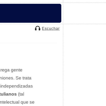
Escuchar
grega gente
niones. Se trata
s independizadas
tulianos
(tal
ntelectual que se