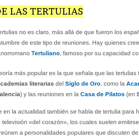
E LAS TERTULIAS
tertulias no es claro, más allá de que fueron los esp
ostumbre de este tipo de reuniones. Hay quienes cre
tianorromano
Tertuliano
, famoso por su capacidad c
eoría más popular es la que señala que las tertulias
cademias literarias
del
Siglo de Oro
, como la
Acad
alencia
) y las reuniones en la
Casa de Pilatos
(en
en la actualidad también se habla de tertulia para h
televisión «del corazón», los cuales suelen emitirse 
 reúnen a personalidades populares que discuten d