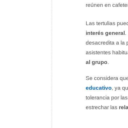
reúnen en cafete
Las tertulias pue
interés general
.
desacredita a la 
asistentes habit
al grupo
.
Se considera que
educativo
, ya q
tolerancia por la
estrechar las
rel