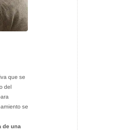
iva que se
o del
para
onamiento se
ia de una