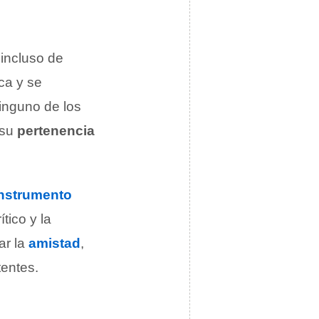
incluso de
aca y se
ninguno de los
 su
pertenencia
instrumento
tico y la
ar la
amistad
,
tentes.