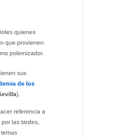
añoles quienes
en que provienen
omo polemizador.
 tienen sus
emia de los
Sevilla
).
acer referencia a
por las tardes,
e temas