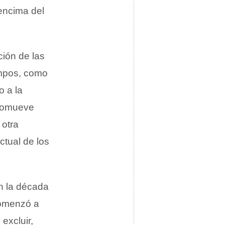
encima del
ción de las
ampos, como
o a la
promueve
 otra
ctual de los
n la década
menzó a
excluir,