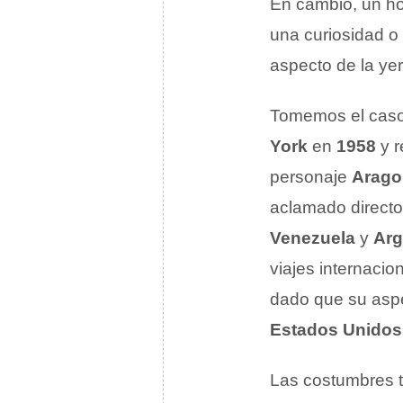
En cambio, un ho
una curiosidad o
aspecto de la ye
Tomemos el caso
York
en
1958
y r
personaje
Arago
aclamado directo
Venezuela
y
Arg
viajes internacio
dado que su aspe
Estados Unidos
Las costumbres t