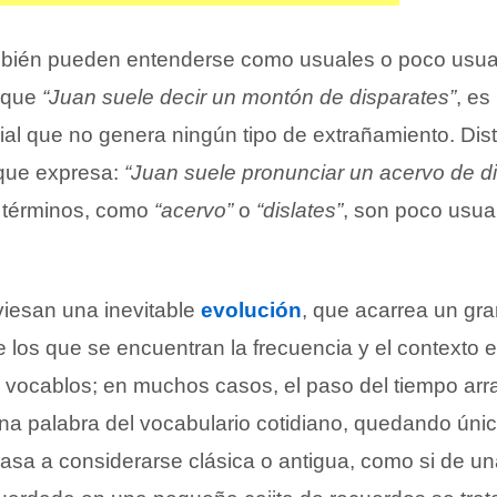
mbién pueden entenderse como usuales o poco usual
 que
“Juan suele decir un montón de disparates”
, es
al que no genera ningún tipo de extrañamiento. Disti
 que expresa:
“Juan suele pronunciar un acervo de di
 términos, como
“acervo”
o
“dislates”
, son poco usua
viesan una inevitable
evolución
, que acarrea un gr
 los que se encuentran la frecuencia y el contexto e
os vocablos; en muchos casos, el paso del tiempo ar
una palabra del vocabulario cotidiano, quedando ún
 pasa a considerarse clásica o antigua, como si de un