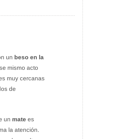
on un
beso en la
ese mismo acto
ones muy cercanas
dos de
de un
mate
es
a la atención.