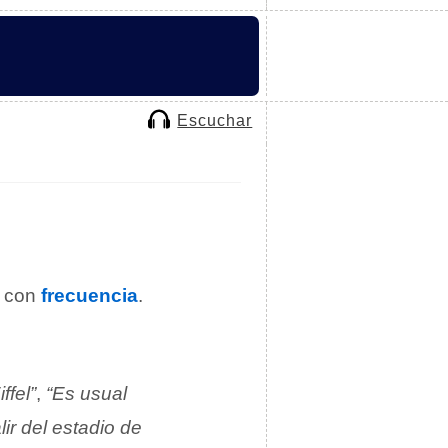
Escuchar
a con
frecuencia
.
ffel”
,
“Es usual
lir del estadio de