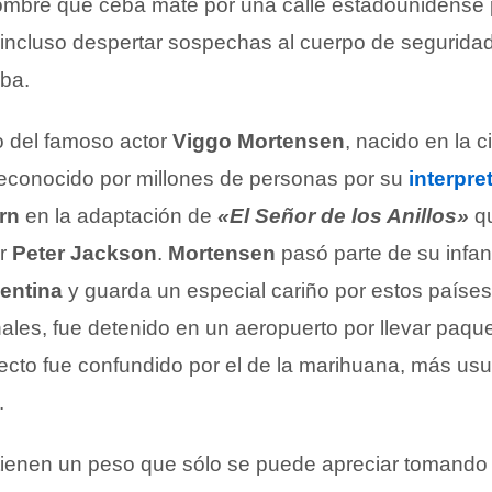
mbre que ceba mate por una calle estadounidense 
 incluso despertar sospechas al cuerpo de seguridad
rba.
 del famoso actor
Viggo Mortensen
, nacido en la 
econocido por millones de personas por su
interpre
rn
en la adaptación de
«El Señor de los Anillos»
qu
r
Peter Jackson
.
Mortensen
pasó parte de su infan
entina
y guarda un especial cariño por estos paíse
nales, fue detenido en un aeropuerto por llevar paqu
cto fue confundido por el de la marihuana, más usu
.
ienen un peso que sólo se puede apreciar tomando 