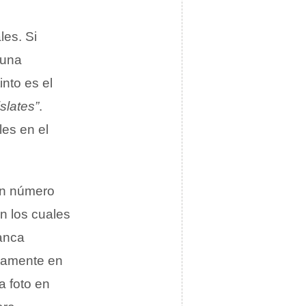
es. Si
 una
nto es el
slates”
.
les en el
an número
n los cuales
ranca
icamente en
a foto en