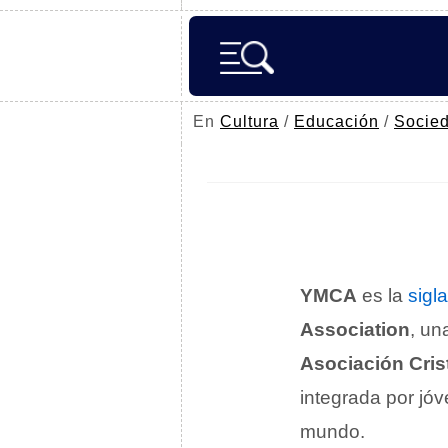
En
Cultura
/
Educación
/
Socie
YMCA
es la
sigla
Association
, u
Asociación Cris
integrada por jó
mundo.