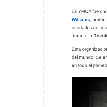
La YMCA fue cre
Williams
, preten
brindarles un es
durante la
Revolu
Esta organizaci
del mundo. Se en
en todo el plane