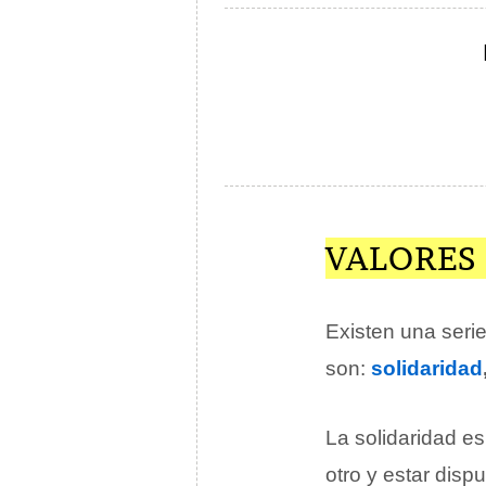
VALORES
Existen una seri
son:
solidaridad
La solidaridad e
otro y estar disp