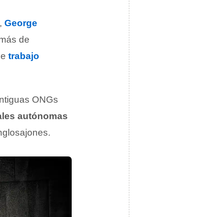
r,
George
demás de
de
trabajo
antiguas ONGs
ales autónomas
nglosajones.