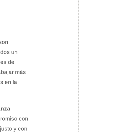
 son
odos un
nes del
abajar más
s en la
anza
promiso con
usto y con