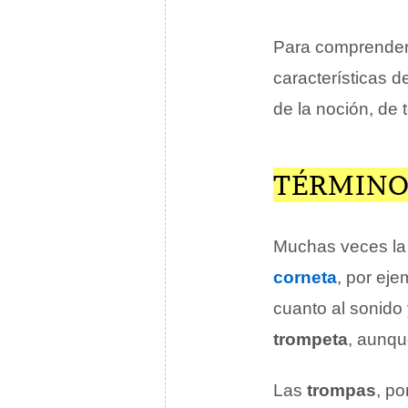
Para comprender 
características d
de la noción, de
TÉRMINO
Muchas veces la 
corneta
, por ej
cuanto al sonid
trompeta
, aunq
Las
trompas
, p