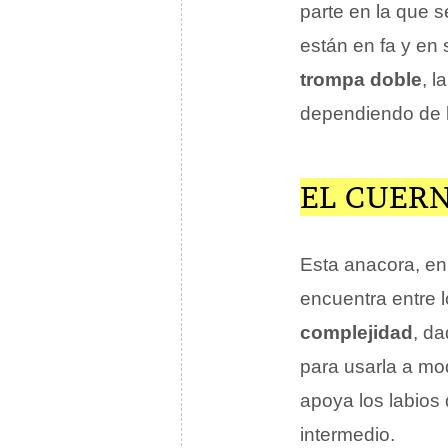
parte en la que s
están en fa y en
trompa doble
, l
dependiendo de l
EL CUER
Esta anacora, en 
encuentra entre 
complejidad
, d
para usarla a m
apoya los labios
intermedio.