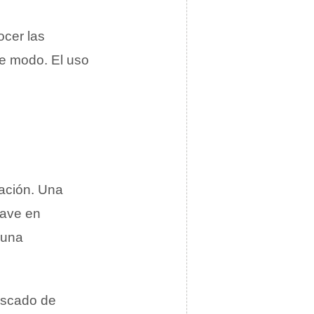
ocer las
e modo. El uso
ración. Una
rave en
a una
oscado de