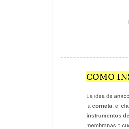
COMO IN
La idea de anacor
la
corneta
, el
cla
instrumentos de
membranas o cu