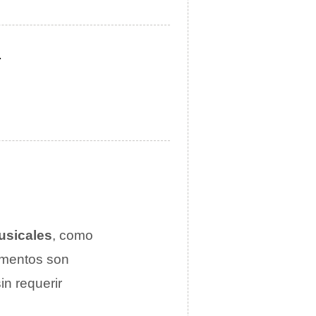
.
usicales
, como
ementos son
sin requerir