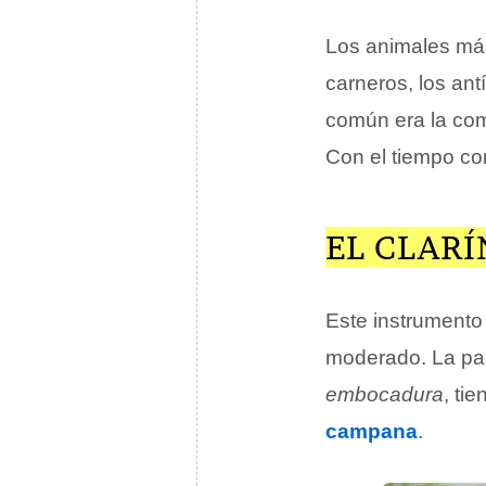
Los animales más
carneros, los ant
común era la comu
Con el tiempo co
EL CLARÍ
Este instrumento
moderado. La par
embocadura
, ti
campana
.