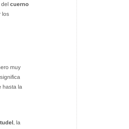
o del
cuerno
 los
úmero muy
 significa
 hasta la
tudel
, la