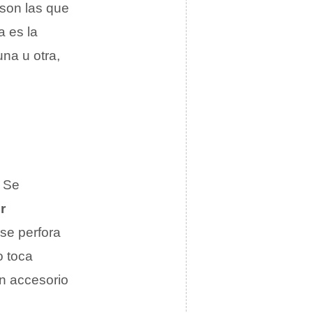
 son las que
a es la
una u otra,
. Se
r
se perfora
o toca
un accesorio