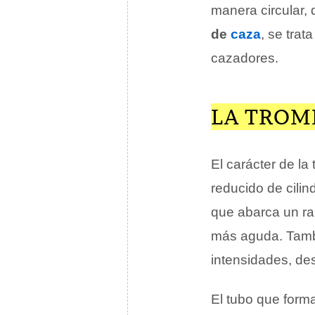
manera circular, 
de
caza
, se tra
cazadores.
LA TROM
El carácter de l
reducido de cili
que abarca un ra
más aguda. Tambi
intensidades, des
El tubo que form