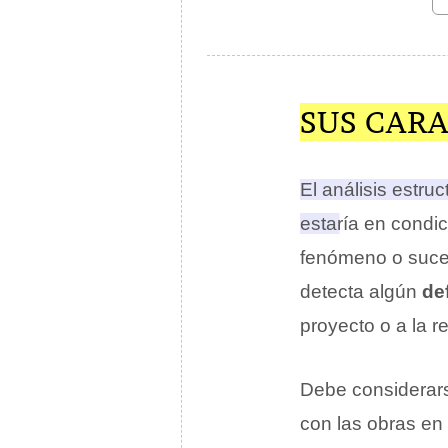
SUS CARA
El análisis estruc
estaría en condic
fenómeno o suces
detecta algún
def
proyecto o a la r
Debe considerarse
con las obras en