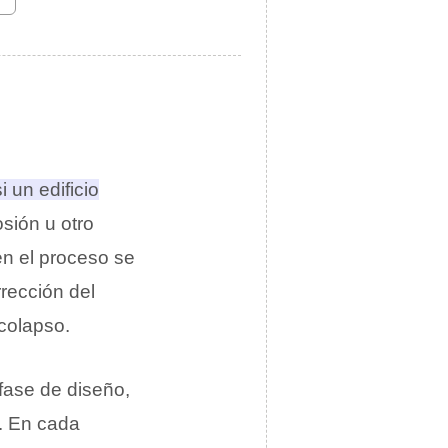
i un edificio
osión u otro
 en el proceso se
rrección del
 colapso.
 fase de diseño,
a. En cada