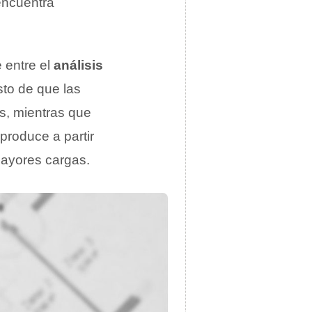
encuentra
e entre el
análisis
sto de que las
es, mientras que
produce a partir
mayores cargas.