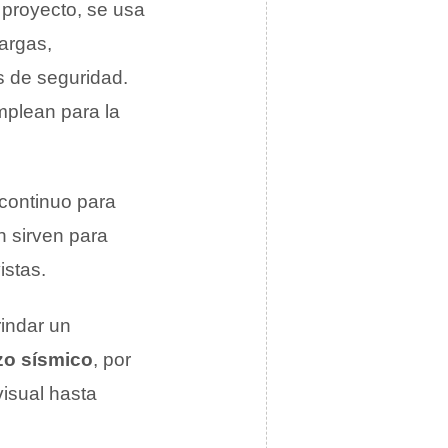
e proyecto, se usa
cargas,
s de seguridad.
mplean para la
 continuo para
n sirven para
istas.
rindar un
zo sísmico
, por
visual hasta