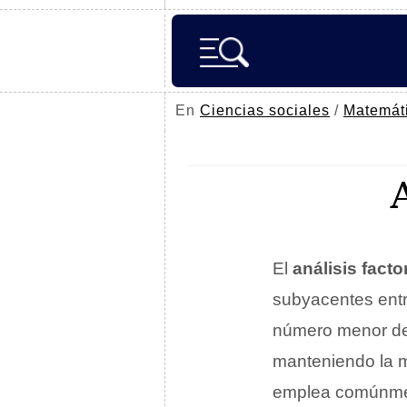
En
Ciencias sociales
/
Matemát
El
análisis factor
subyacentes entre
número menor de 
manteniendo la m
emplea comúnment