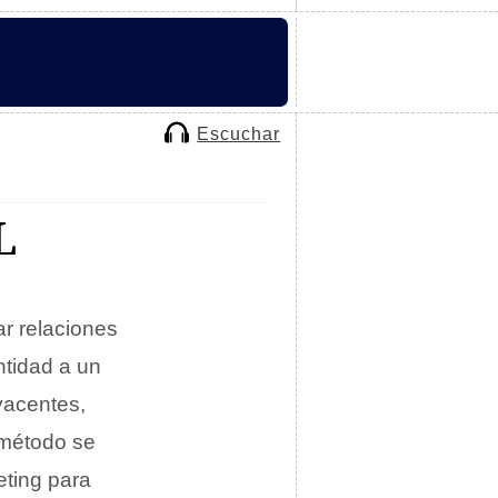
Escuchar
L
ar relaciones
ntidad a un
yacentes,
 método se
eting para