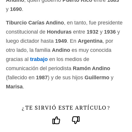
Andino
, quien gobernó
Puerto Rico
entre
1683
y
1690
.
Tiburcio Carías Andino
, en tanto, fue presidente
constitucional de
Honduras
entre
1932
y
1936
y
luego dictador hasta
1949
. En
Argentina
, por
otro lado, la familia
Andino
es muy conocida
gracias al
trabajo
en los medios de
comunicación del periodista
Ramón Andino
(fallecido en
1987
) y de sus hijos
Guillermo
y
Marisa
.
TE SIRVIÓ ESTE ARTÍCULO
¿
?