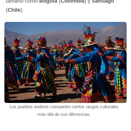
tamaño como
Bogotá
(
Colombia
) y
Santiago
(
Chile
).
Los pueblos andinos comparten ciertos rasgos culturales
más allá de sus diferencias.