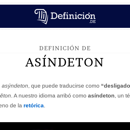
DEFINICIÓN DE
ASÍNDETON
o
asýndeton
, que puede traducirse como
“desligad
ĕton
. A nuestro idioma arribó como
asíndeton
, un t
reno de la
retórica
.