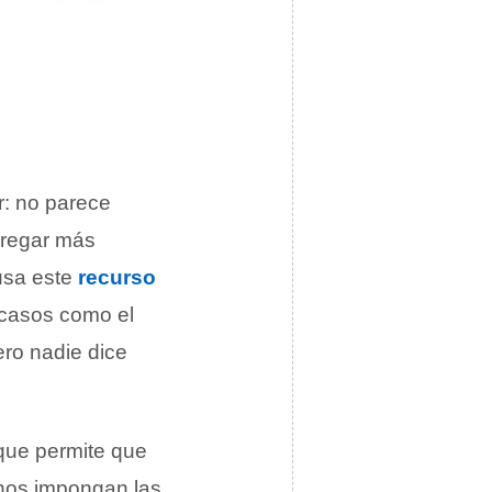
r: no parece
gregar más
 usa este
recurso
 casos como el
ero nadie dice
 que permite que
 nos impongan las