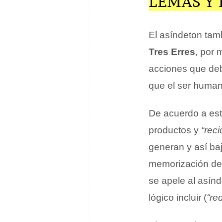
LEMAS Y
El asíndeton ta
Tres Erres
, por 
acciones que deb
que el ser huma
De acuerdo a es
productos y
“reci
generan y así baj
memorización de e
se apele al asín
lógico incluir (
“red