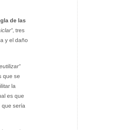
gla de las
iclar”
, tres
a y el daño
eutilizar”
s que se
itar la
ual es que
Y
que sería