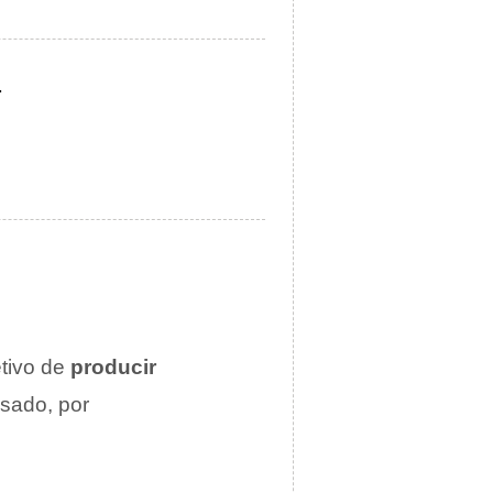
.
etivo de
producir
esado, por