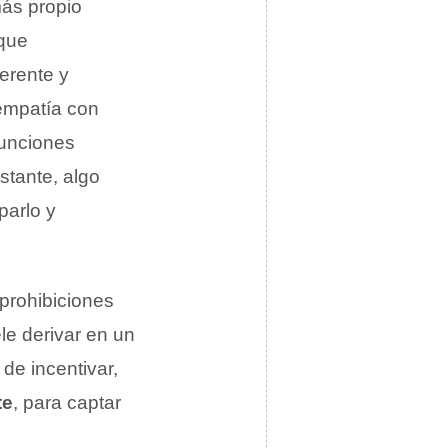
más propio
 que
ferente y
 empatía con
junciones
stante, algo
parlo y
 prohibiciones
ele derivar en un
de incentivar,
te
, para captar