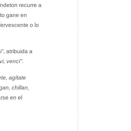
ndeton recurre a
xto gane en
efervescente o lo
i”
, atribuida a
vi, vencí”
.
te, agítate
gan, chillan,
rse en el