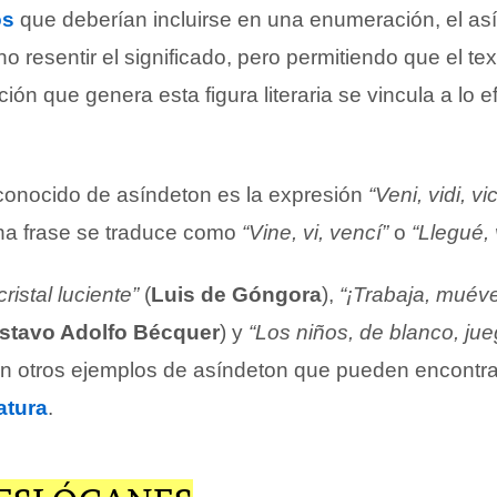
os
que deberían incluirse en una enumeración, el así
o resentir el significado, pero permitiendo que el te
ción que genera esta figura literaria se vincula a lo 
onocido de asíndeton es la expresión
“Veni, vidi, vic
cha frase se traduce como
“Vine, vi, vencí”
o
“Llegué, 
 cristal luciente”
(
Luis de Góngora
),
“¡Trabaja, muéve
stavo Adolfo Bécquer
) y
“Los niños, de blanco, jue
n otros ejemplos de asíndeton que pueden encontra
ratura
.