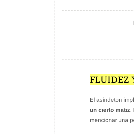
FLUIDEZ
El asíndeton imp
un cierto matiz
.
mencionar una po