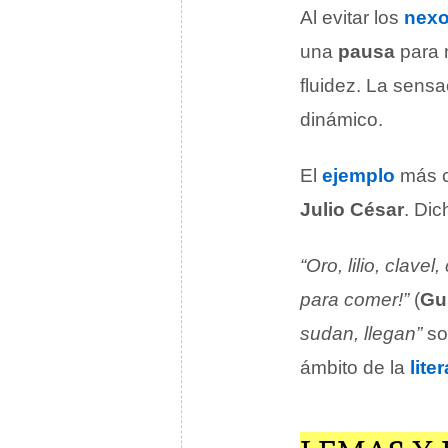
Al evitar los
nex
una
pausa
para n
fluidez. La sensa
dinámico.
El
ejemplo
más c
Julio César
. Di
“Oro, lilio, clavel,
para comer!”
(
Gu
sudan, llegan”
so
ámbito de la
lite