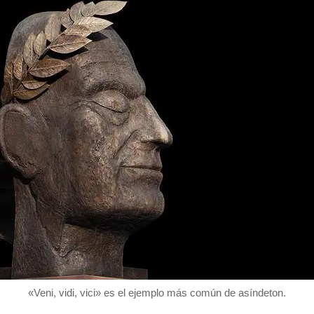
«Veni, vidi, vici» es el ejemplo más común de asíndeton.