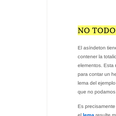
NO TODO
El asíndeton tien
contener la tota
elementos. Esta n
para contar un h
lema del ejemplo
que no podamos s
Es precisamente 
el
lema
resulte m