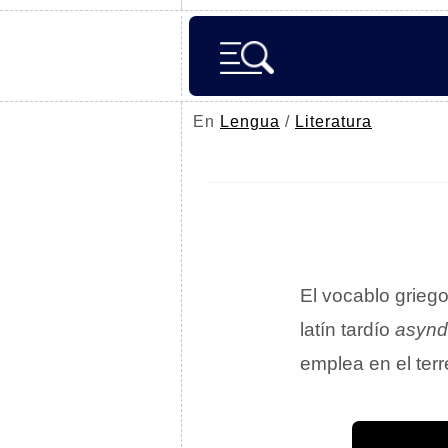
En
Lengua
/
Literatura
El vocablo grieg
latín tardío
asynd
emplea en el ter