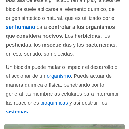
Más allá de este significado tan amplio, la idea de
biocida suele aplicarse al elemento químico, de
origen sintético o natural, que es utilizado por el
ser humano
para
controlar a los organismos
que considera nocivos
. Los
herbicidas
, los
pesticidas
, los
insecticidas
y los
bactericidas
,
en este sentido, son biocidas.
Un biocida puede matar o impedir el desarrollo o
el accionar de un
organismo
. Puede actuar de
manera química o física, penetrando por lo
general las membranas celulares para interrumpir
las reacciones
bioquímicas
y así destruir los
sistemas
.