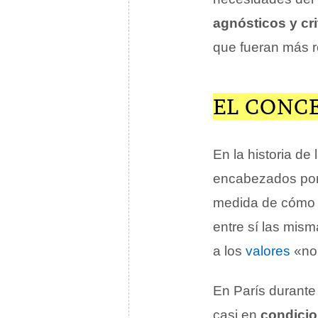
agnósticos y cri
que fueran más r
EL CONC
En la historia de 
encabezados por 
medida de cómo l
entre sí las mis
a los
valores
«nor
En París durante
casi en
condici