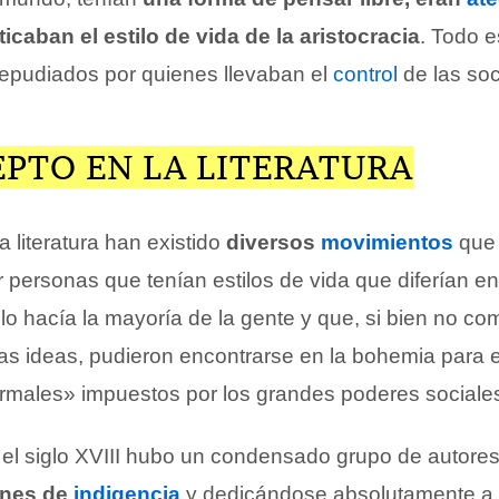
ticaban el estilo de vida de la aristocracia
. Todo e
epudiados por quienes llevaban el
control
de las so
EPTO EN LA LITERATURA
la literatura han existido
diversos
movimientos
que 
personas que tenían estilos de vida que diferían en
o hacía la mayoría de la gente y que, si bien no co
mas ideas, pudieron encontrarse en la bohemia para 
males» impuestos por los grandes poderes sociale
 el siglo XVIII hubo un condensado grupo de autores
ones de
indigencia
y dedicándose absolutamente a la