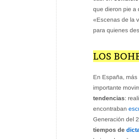
que dieron pie a 
«Escenas de la v
para quienes des
LOS BOH
En España, más p
importante movi
tendencias
: rea
encontraban
escr
Generación del 27
tiempos de
dict