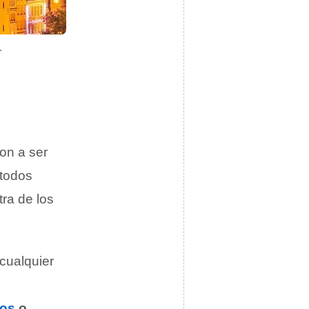
.
on a ser
 todos
tra de los
cualquier
eos
o