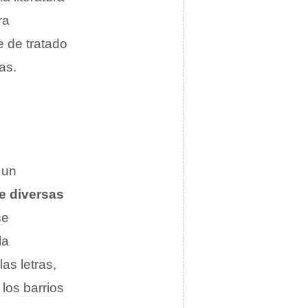
ra
e de tratado
as.
 un
e diversas
se
la
as letras,
 los barrios