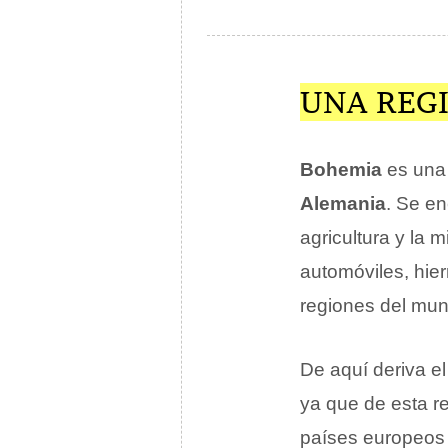
UNA REG
Bohemia
es una 
Alemania
. Se en
agricultura y la 
automóviles, hie
regiones del mun
De aquí deriva e
ya que de esta r
países europeos 