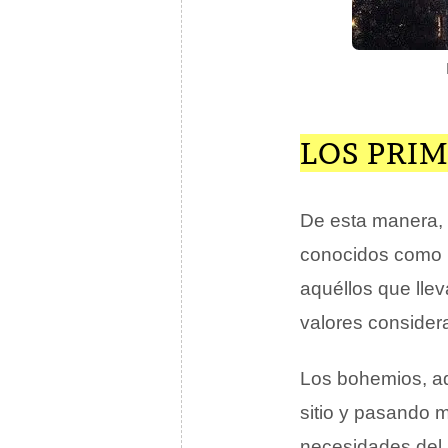
LOS PRI
De esta manera, 
conocidos como b
aquéllos que llev
valores conside
Los bohemios, ad
sitio y pasando 
necesidades del