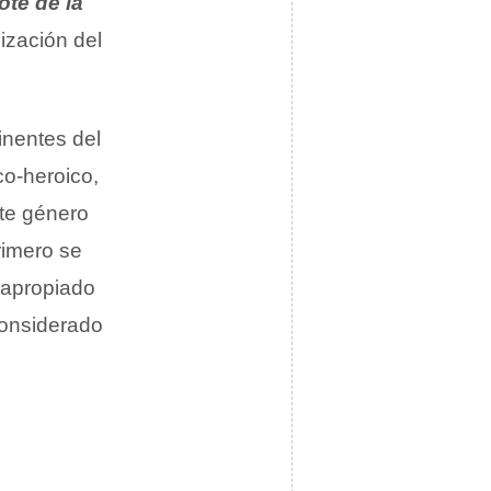
ote de la
ización del
inentes del
co-heroico,
ste género
rimero se
napropiado
onsiderado