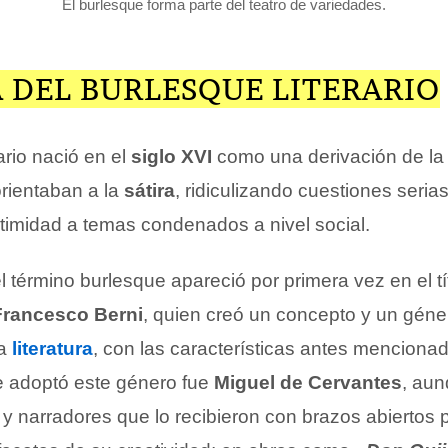
El burlesque forma parte del teatro de variedades.
 DEL BURLESQUE LITERARIO
ario nació en el
siglo XVI
como una derivación de l
orientaban a la
sátira
, ridiculizando cuestiones seria
itimidad a temas condenados a nivel social.
l término burlesque apareció por primera vez en el tí
Francesco Berni
, quien creó un concepto y un géne
la
literatura
, con las características antes menciona
ue adoptó este género fue
Miguel de Cervantes
, aun
 y narradores que lo recibieron con brazos abiertos 