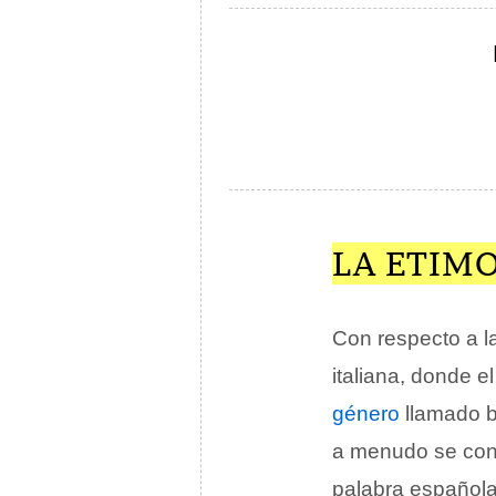
LA ETIM
Con respecto a l
italiana, donde e
género
llamado bu
a menudo se con
palabra español