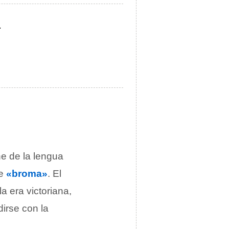
.
e de la lengua
e
«broma»
. El
a era victoriana,
irse con la