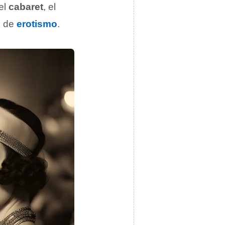
el
cabaret
, el
s de
erotismo
.