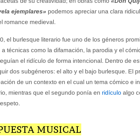
facetas de su creatividad; en obras como
«Don Quij
ela ejemplares»
podemos apreciar una clara ridicul
 el romance medieval.
, el burlesque literario fue uno de los géneros prom
s a técnicas como la difamación, la parodia y el cómi
guían el ridículo de forma intencional. Dentro de e
uir dos subgéneros: el alto y el bajo burlesque. El p
eación de un contexto en el cual un tema cómico e i
io, mientras que el segundo ponía en
ridículo
algo c
respeto.
PUESTA MUSICAL