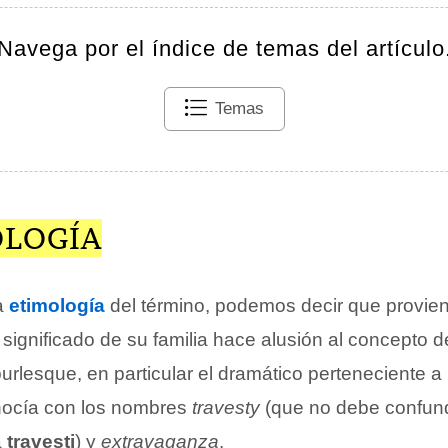
Navega por el índice de temas del artículo
Temas
OLOGÍA
a
etimología
del término, podemos decir que provien
l significado de su familia hace alusión al concepto d
rlesque, en particular el dramático perteneciente a l
ocía con los nombres
travesty
(que no debe confund
a
travesti
) y
extravaganza
.