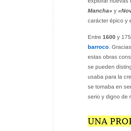
explorar nuevas 
Mancha»
y
«Nov
carácter épico y
Entre
1600
y 1750
barroco
. Gracia
estas obras conse
se pueden disting
usaba para la cr
se tomaba en ser
serio y digno de 
UNA PRO