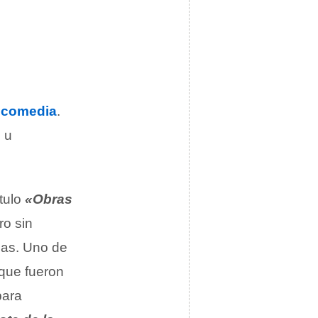
a
comedia
.
s u
tulo
«Obras
ro sin
das. Uno de
que fueron
para