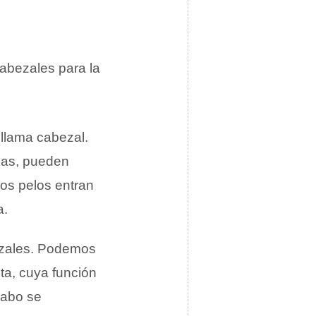
cabezales para la
 llama cabezal.
rias, pueden
los pelos entran
a.
ezales. Podemos
ta, cuya función
 cabo se