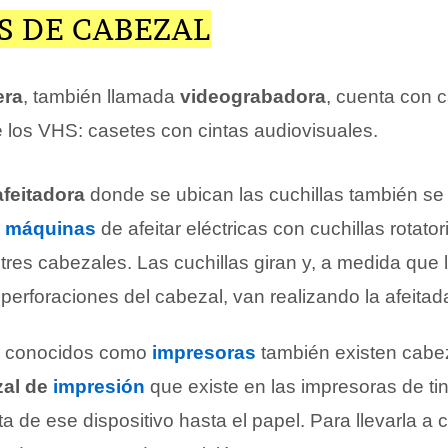
S DE CABEZAL
era
, también llamada
videograbadora
, cuenta con 
 los VHS: casetes con cintas audiovisuales.
afeitadora
donde se ubican las cuchillas también se
s
máquinas
de afeitar eléctricas con cuchillas rotato
tres cabezales. Las cuchillas giran y, a medida que 
erforaciones del cabezal, van realizando la afeitad
os conocidos como
impresoras
también existen cab
zal de
impresión
que existe en las impresoras de tin
inta de ese dispositivo hasta el papel. Para llevarla a