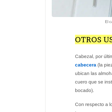
El c
OTROS U
Cabezal, por últ
cabecera
(la pie
ubican las almo
cuero que se inst
bocado).
Con respecto a 