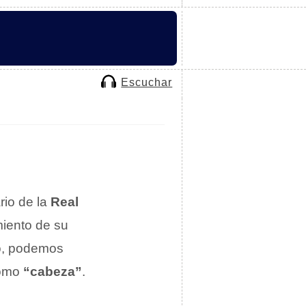
Escuchar
rio de la
Real
miento de su
so, podemos
como
“cabeza”
.