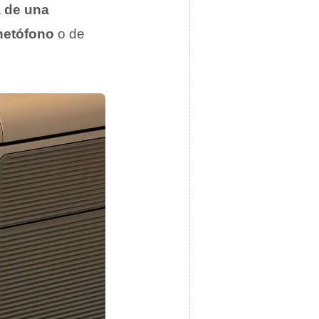
a
de una
etófono
o de