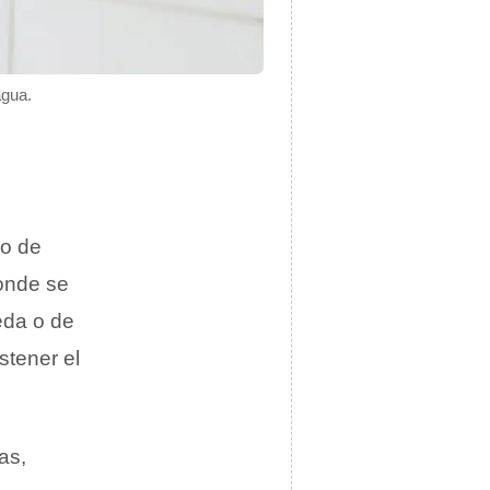
agua.
mo de
donde se
eda o de
stener el
as,