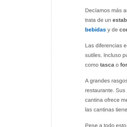
Decíamos más ar
trata de un
estab
bebidas
y de
co
Las diferencias 
sutiles. Incluso
como
tasca
o
fo
A grandes rasgos
restaurante. Sus
cantina ofrece m
las cantinas tie
Pese a todo esto