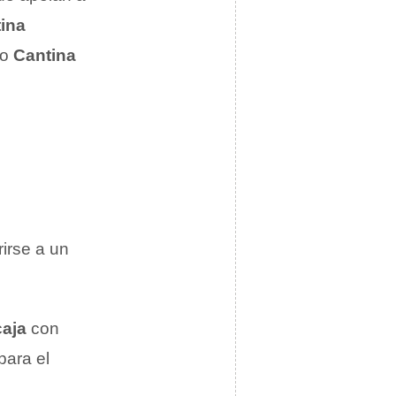
ina
 o
Cantina
irse a un
caja
con
para el