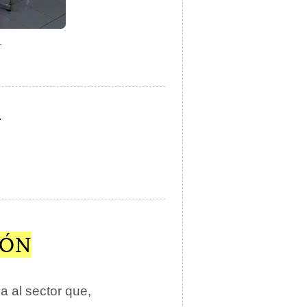
.
.
IÓN
na al sector que,