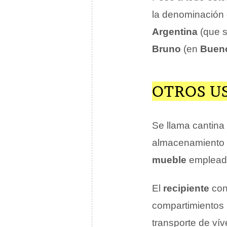
la denominación
Argentina
(que s
Bruno
(en
Bueno
OTROS U
Se llama cantina
almacenamiento
mueble
empleado
El
recipiente
con 
compartimientos p
transporte de ví