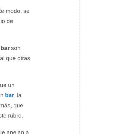
te modo, se
io de
n
bar
son
al que otras
que un
un
bar
, la
emás, que
te rubro.
e apelan a