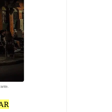
rante.
AR