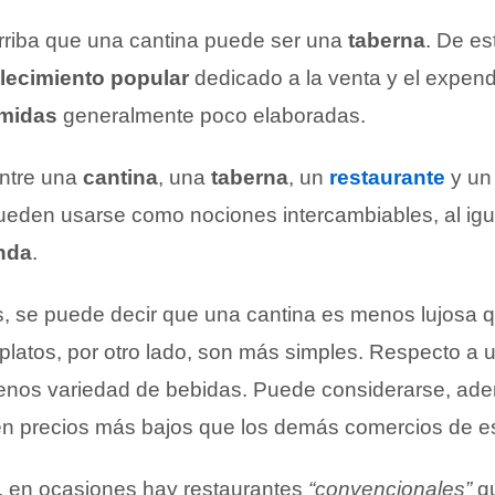
riba que una cantina puede ser una
taberna
. De es
lecimiento popular
dedicado a la venta y el expend
midas
generalmente poco elaboradas.
entre una
cantina
, una
taberna
, un
restaurante
y u
 pueden usarse como nociones intercambiables, al igu
nda
.
, se puede decir que una cantina es menos lujosa 
 platos, por otro lado, son más simples. Respecto a 
enos variedad de bebidas. Puede considerarse, ad
nen precios más bajos que los demás comercios de es
, en ocasiones hay restaurantes
“convencionales”
qu