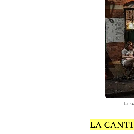
En oc
LA CANT