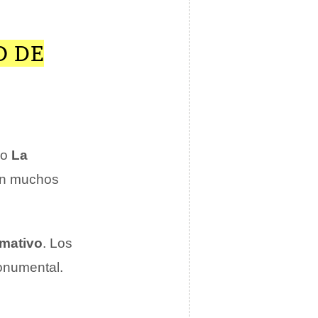
O DE
do
La
en muchos
rmativo
. Los
onumental.