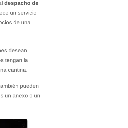
al
despacho de
rece un servicio
socios de una
enes desean
os tengan la
una cantina.
también pueden
 es un anexo o un