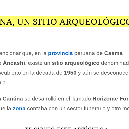
NA, UN SITIO ARQUEOLÓGIC
encionar que, en la
provincia
peruana de
Casma
de
Áncash
), existe un
sitio arqueológico
denomina
scubierto en la década de
1950
y aún se desconoc
ria.
a Cantina
se desarrolló en el llamado
Horizonte Fo
ue la
zona
contaba con un sector funerario y otro m