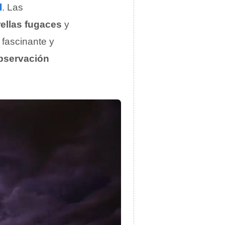
l
. Las
rellas fugaces
y
fascinante y
bservación