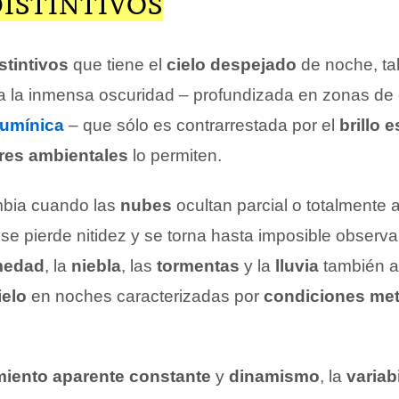
ISTINTIVOS
stintivos
que tiene el
cielo despejado
de noche, ta
a la inmensa oscuridad – profundizada en zonas de
lumínica
– que sólo es contrarrestada por el
brillo e
res ambientales
lo permiten.
bia cuando las
nubes
ocultan parcial o totalmente 
e pierde nitidez y se torna hasta imposible observar
medad
, la
niebla
, las
tormentas
y la
lluvia
también a
ielo
en noches caracterizadas por
condiciones met
iento aparente constante
y
dinamismo
, la
variab