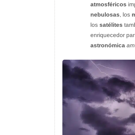
atmosféricos
im
nebulosas
, los
m
los
satélites
tamb
enriquecedor par
astronómica
am