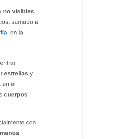
y
no visibles
.
icos, sumado a
fía
, en la
entrar
er
estrellas
y
 en el
os
cuerpos
icialmente con
ómenos