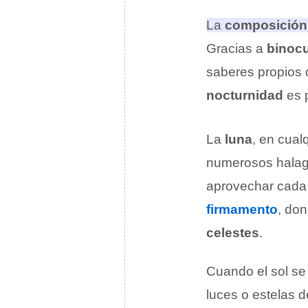
La
composición 
Gracias a
binocu
saberes propios 
nocturnidad
es p
La
luna
, en cual
numerosos halag
aprovechar cad
firmamento
, do
celestes
.
Cuando el sol se
luces o estelas 