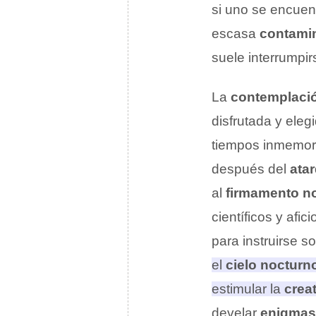
si uno se encuen
escasa
contamin
suele interrumpir
La
contemplació
disfrutada y eleg
tiempos inmemoria
después del
ata
al
firmamento n
científicos y afic
para instruirse s
el
cielo nocturn
estimular la
crea
develar
enigmas