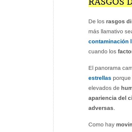
RASGOS D
De los
rasgos di
más llamativo se
contaminación 
cuando los
facto
El panorama cam
estrellas
porque s
elevados de
hu
apariencia del c
adversas
.
Como hay
movim