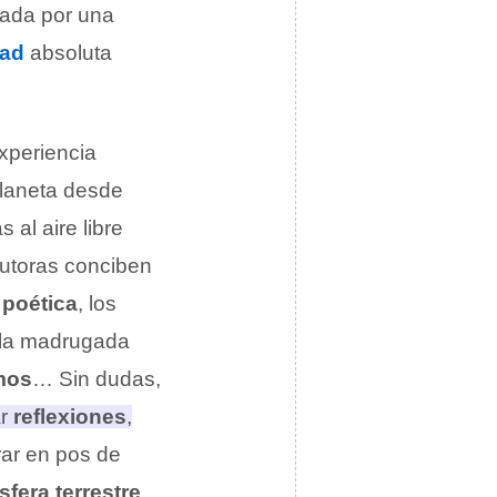
zada por una
dad
absoluta
xperiencia
planeta desde
al aire libre
autoras conciben
 poética
, los
la madrugada
mos
… Sin dudas,
ar
reflexiones
,
rar
en pos de
fera terrestre
.