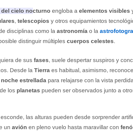
del cielo nocturno
engloba a
elementos visibles
lares
,
telescopios
y otros equipamientos tecnológ
de disciplinas como la
astronomía
o la
astrofotogra
osible distinguir múltiples
cuerpos celestes
.
quiera de sus
fases
, suele despertar suspiros y conc
os. Desde la
Tierra
es habitual, asimismo, reconoc
a
noche estrellada
para relajarse con la vista perdida
nde los
planetas
pueden ser observados junto a otr
 esconde, las alturas pueden desde sorprender artif
de un
avión
en pleno vuelo hasta maravillar con
fen