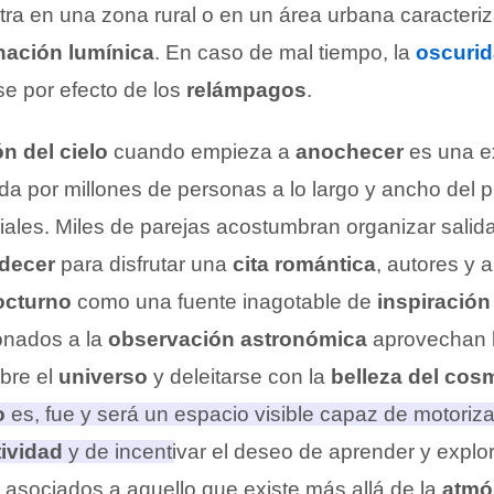
tra en una zona rural o en un área urbana caracteri
ación lumínica
. En caso de mal tiempo, la
oscuri
se por efecto de los
relámpagos
.
n del cielo
cuando empieza a
anochecer
es una e
ida por millones de personas a lo largo y ancho del 
les. Miles de parejas acostumbran organizar salidas 
rdecer
para disfrutar una
cita romántica
, autores y 
octurno
como una fuente inagotable de
inspiración
ionados a la
observación astronómica
aprovechan 
obre el
universo
y deleitarse con la
belleza del cos
o
es, fue y será un espacio visible capaz de motoriz
tividad
y de incentivar el deseo de aprender y explo
asociados a aquello que existe más allá de la
atmós