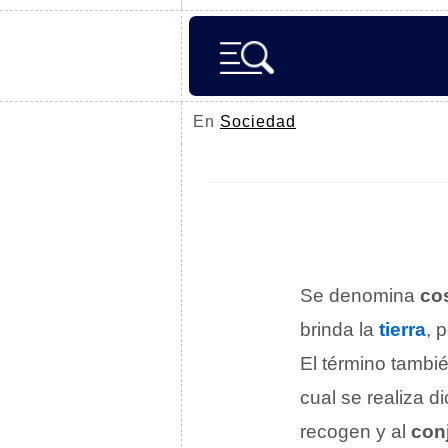
En
Sociedad
Se denomina
co
brinda la
tierra
, 
El término tambi
cual se realiza d
recogen y al
conj