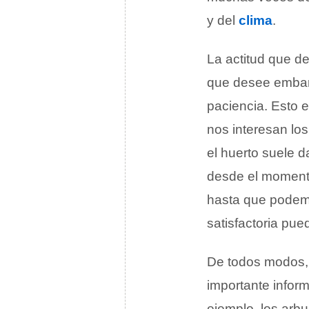
y del
clima
.
La actitud que d
que desee embar
paciencia. Esto 
nos interesan los
el huerto suele 
desde el momento
hasta que podem
satisfactoria pue
De todos modos, 
importante inform
ejemplo, los arb