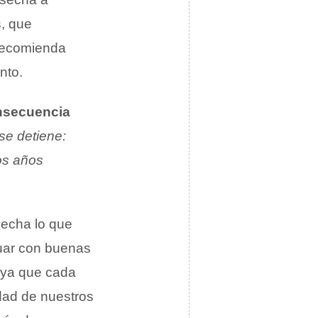
s, que
recomienda
nto.
nsecuencia
se detiene:
os años
secha lo que
tuar con buenas
, ya que cada
dad de nuestros