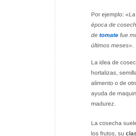
Por ejemplo:
«La
época de cosech
de
tomate
fue mu
últimos meses»
.
La idea de cosec
hortalizas, semil
alimento o de ot
ayuda de maquina
madurez.
La cosecha suele
los frutos, su
cla