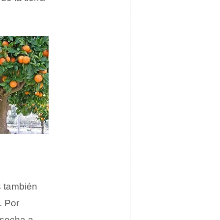
s también
. Por
osecha a