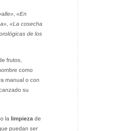
alle»
,
«En
na»
,
«La cosecha
rológicas de los
e frutos,
 hombre como
ra manual o con
lcanzado su
mo la
limpieza
de
que puedan ser