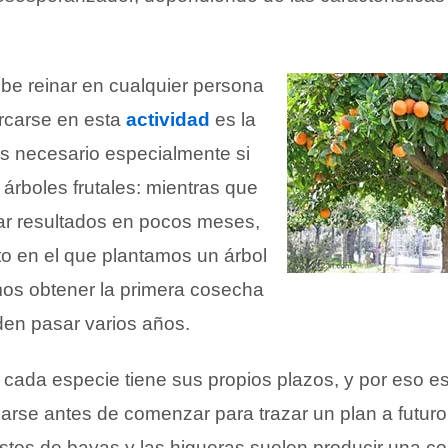
ebe reinar en cualquier persona
carse en esta
actividad
es la
es necesario especialmente si
 árboles frutales: mientras que
dar resultados en pocos meses,
 en el que plantamos un árbol
os obtener la primera cosecha
den pasar varios años.
cada especie tiene sus propios plazos, y por eso e
arse antes de comenzar para trazar un plan a futuro
ustos de bayas y las higueras suelen producir una c