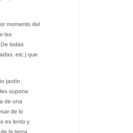
jor momento del
o las
. De todas
adas, etc.) que
o jardín
 les supone
za de una
sar de lo
o es lento y
e la tierra