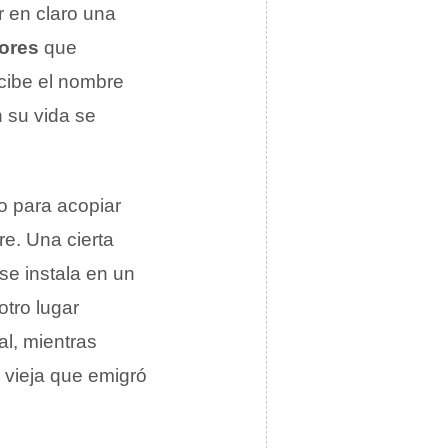
r en claro una
ores
que
ecibe el nombre
n su vida se
o para acopiar
re. Una cierta
se instala en un
otro lugar
al, mientras
a vieja que emigró