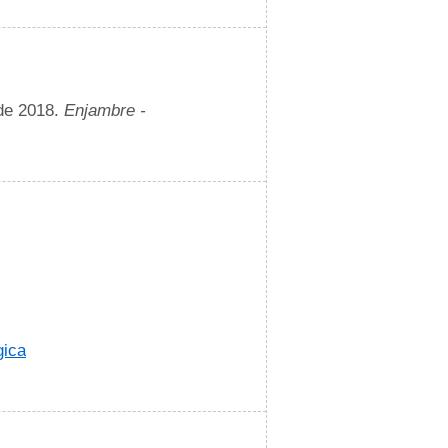
 de 2018.
Enjambre -
gica