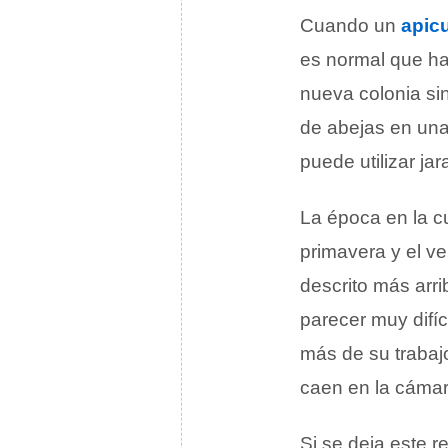
Cuando un
apicu
es normal que ha
nueva colonia sin
de abejas en una
puede utilizar ja
La época en la cu
primavera y el v
descrito más arr
parecer muy difíc
más de su trabajo
caen en la cámar
Si se deja este r