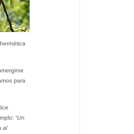
 hermética
umergirse
gamos para
dice
emplo:
“Un
 al