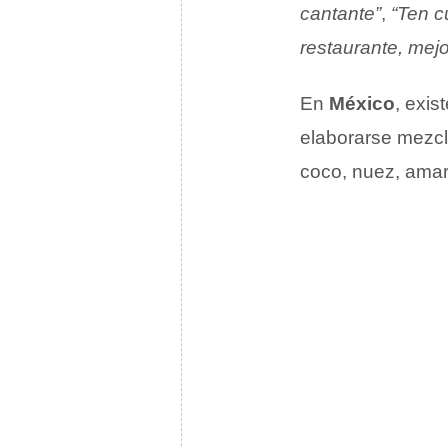
cantante”
,
“Ten c
restaurante, mejo
En
México
, exi
elaborarse mezcl
coco, nuez, amar