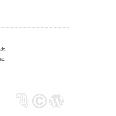
ado.
io.