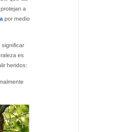
protejan a
a
por medio
significar
uraleza es
ir heridos:
rmalmente