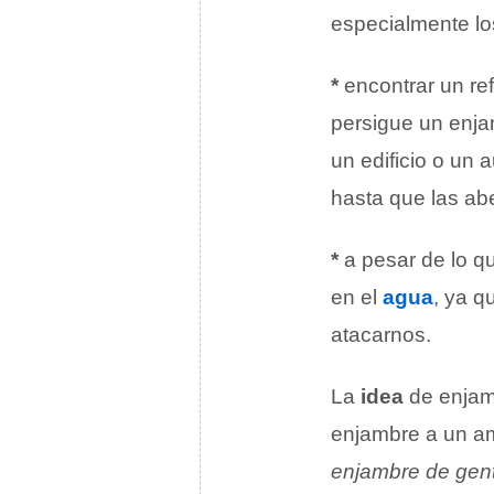
especialmente los
*
encontrar un ref
persigue un enjam
un edificio o un 
hasta que las abe
*
a pesar de lo q
en el
agua
, ya 
atacarnos.
La
idea
de enjamb
enjambre a un a
enjambre de gente