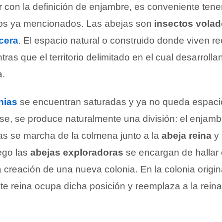
 con la definición de enjambre, es conveniente tene
tos ya mencionados. Las abejas son
insectos volad
cera
. El espacio natural o construido donde viven r
ras que el territorio delimitado en el cual desarrolla
a.
nias
se encuentran saturadas y ya no queda espaci
rse, se produce naturalmente una división: el enjamb
as se marcha de la colmena junto a la
abeja reina
y 
uego las
abejas exploradoras
se encargan de hallar 
 creación de una nueva colonia. En la colonia origin
te reina ocupa dicha posición y reemplaza a la rein