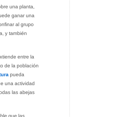
bre una planta,
puede ganar una
onfinar al grupo
a, y también
xtiende entre la
o de la población
tura
pueda
ue una actividad
todas las abejas
ible que las