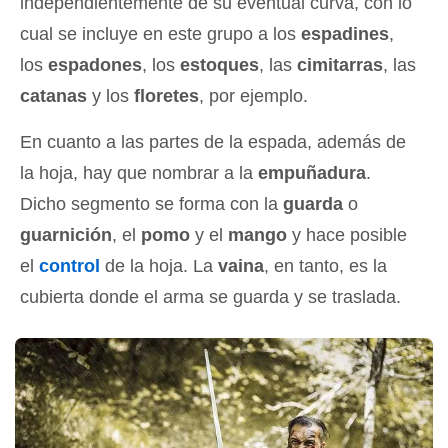
independientemente de su eventual curva, con lo
cual se incluye en este grupo a los
espadines
,
los
espadones
, los
estoques
, las
cimitarras
, las
catanas
y los
floretes
, por ejemplo.
En cuanto a las partes de la espada, además de
la hoja, hay que nombrar a la
empuñadura
.
Dicho segmento se forma con la
guarda
o
guarnición
, el
pomo
y el
mango
y hace posible
el
control
de la hoja. La
vaina
, en tanto, es la
cubierta donde el arma se guarda y se traslada.