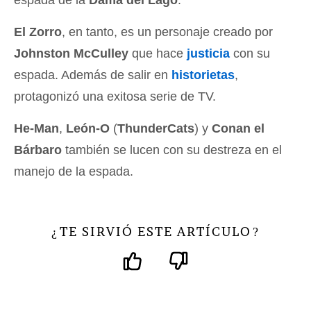
espada de la
Dama del Lago
.
El Zorro
, en tanto, es un personaje creado por
Johnston McCulley
que hace
justicia
con su
espada. Además de salir en
historietas
,
protagonizó una exitosa serie de TV.
He-Man
,
León-O
(
ThunderCats
) y
Conan el
Bárbaro
también se lucen con su destreza en el
manejo de la espada.
TE SIRVIÓ ESTE ARTÍCULO
¿
?