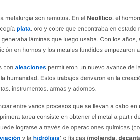
la metalurgia son remotos. En el
Neolítico
, el hombr
recogía
plata
, oro y cobre que encontraba en estado n
, generaba láminas que luego usaba. Con los años, 
dición en hornos y los metales fundidos empezaron 
s con
aleaciones
permitieron un nuevo avance de la
 la humanidad. Estos trabajos derivaron en la creaci
ntas, instrumentos, armas y adornos.
nciar entre varios procesos que se llevan a cabo en
 primera tarea consiste en obtener el metal a partir de
uede lograrse a través de operaciones químicas (c
iviación
y la
hidrólisis
) o físicas (
molienda
,
decant