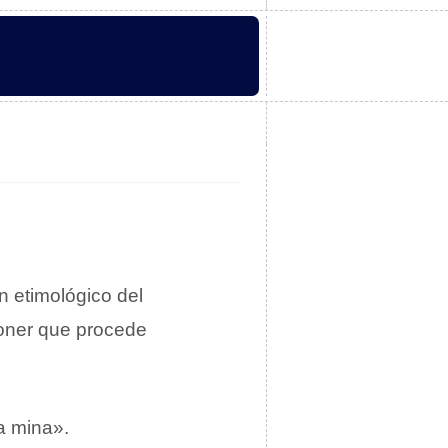
n etimológico del
oner que procede
a mina».