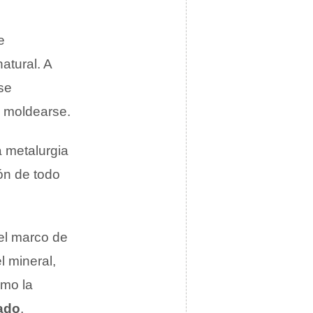
e
atural. A
se
a moldearse.
 metalurgia
ón de todo
 el marco de
l mineral,
omo la
ado
,