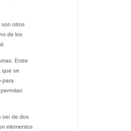
 son otros
no de los
l.
ramas. Entre
a que se
o para
 permitan
 ser de dos
con elementos