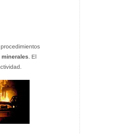
s procedimientos
e
minerales
. El
ctividad.