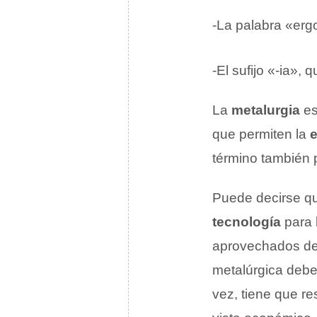
-La palabra «erg
-El sufijo «-ia»,
La
metalurgia
es
que permiten la
e
término también p
Puede decirse q
tecnología
para 
aprovechados de 
metalúrgica debe
vez, tiene que re