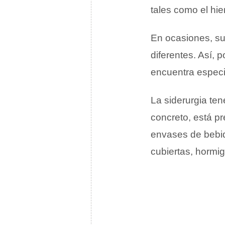
tales como el hier
En ocasiones, su
diferentes. Así, 
encuentra especia
La siderurgia te
concreto, está pr
envases de bebida
cubiertas, horm