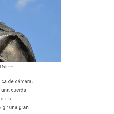
 falsete
ica de cámara,
e una cuerda
de la
xigir una gran