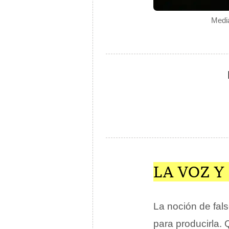
Media
LA VOZ Y
La noción de fals
para producirla.