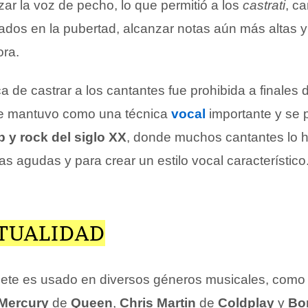
izar la voz de pecho, lo que permitió a los
castrati
, c
ados en la pubertad, alcanzar notas aún más altas 
ora.
a de castrar a los cantantes fue prohibida a finales d
e se mantuvo como una técnica
vocal
importante y se 
 y rock del siglo XX
, donde muchos cantantes lo h
as agudas y para crear un estilo vocal característico
CTUALIDAD
lsete es usado en diversos géneros musicales, como
 Mercury
de
Queen
,
Chris Martin
de
Coldplay
y
Bo