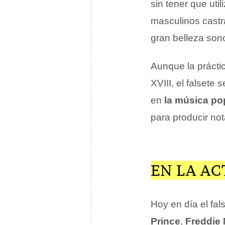
sin tener que util
masculinos castr
gran belleza son
Aunque la práctic
XVIII, el falset
en
la música pop
para producir not
EN LA A
Hoy en día el fa
Prince
,
Freddie