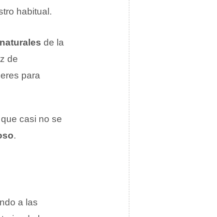
tro habitual.
 naturales
de la
oz de
jeres para
e que casi no se
oso
.
ando a las