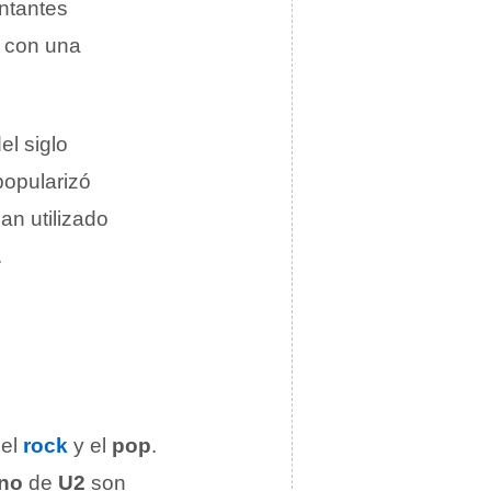
antantes
y con una
el siglo
popularizó
an utilizado
.
 el
rock
y el
pop
.
no
de
U2
son