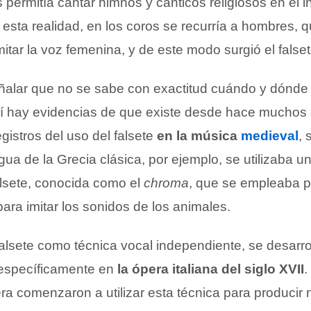
 permitía cantar himnos y cánticos religiosos en el in
a esta realidad, en los coros se recurría a hombres, 
tar la voz femenina, y de este modo surgió el falset
ñalar que no se sabe con exactitud cuándo y dónde 
sí hay evidencias de que existe desde hace muchos 
istros del uso del falsete
en la música
medieval
, 
gua de la Grecia clásica, por ejemplo, se utilizaba u
falsete, conocida como el
chroma
, que se empleaba p
ara imitar los sonidos de los animales.
alsete como técnica vocal independiente, se desarrol
 específicamente en
la ópera italiana del siglo XVII
.
a comenzaron a utilizar esta técnica para producir 