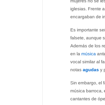
mujeres no se les
iglesias. Frente 
encargaban de imi
Es importante se
falsete, aunque 
Además de los reg
en la
música
anti
vocal similar al 
notas
agudas
y p
Sin embargo, el f
música barroca,
cantantes de óper