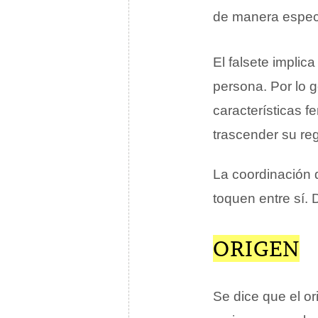
de manera especia
El falsete implic
persona. Por lo g
características 
trascender su reg
La coordinación 
toquen entre sí.
ORIGEN
Se dice que el or