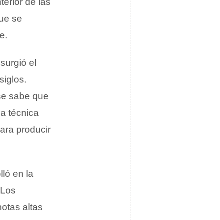
terior de las
que se
e.
surgió el
siglos.
se sabe que
na técnica
ara producir
ló en la
 Los
notas altas