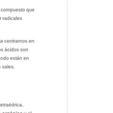
al compuesto que
 radicales
lta centrarnos en
Los ácidos son
ando están en
s sales.
etraédrica,