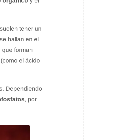
o orgánico
y el
suelen tener un
 se hallan en el
s que forman
(como el ácido
tos. Dependiendo
ofosfatos
, por