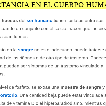
RTANCIA EN EL CUERPO HU
s
huesos
del
ser humano
tienen fosfatos entre sus
uando en conjunto con el calcio, hacen que las pie
s sean fuertes.
fato en la
sangre
no es el adecuado, puede tratarse 
d de los riñones o de otro tipo de trastorno. Padec
ga pueden ser síntomas de un trastorno vinculado a la
os.
ivel de fosfato, se extrae una
muestra de sangre
y 
boratorio
. Una cantidad baja puede estar vinculada a
falta de vitamina D o el hiperparatirodismo, mientras