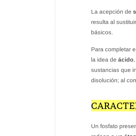
La acepción de
s
resulta al sustit
básicos.
Para completar el
la idea de
ácido
sustancias que i
disolución; al c
CARACTE
Un fosfato prese