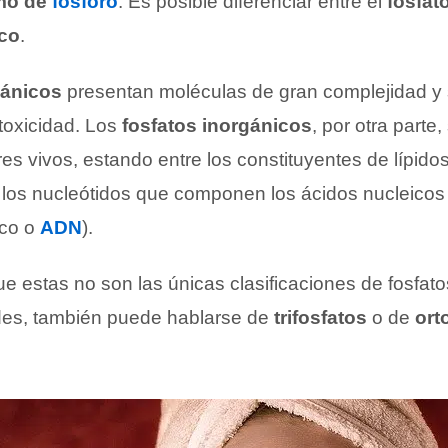
mo de
fósforo
. Es posible diferenciar entre el
fosfat
ico
.
gánicos
presentan moléculas de gran complejidad y 
 toxicidad. Los
fosfatos inorgánicos
, por otra parte,
es vivos, estando entre los constituyentes de lípido
os nucleótidos que componen los ácidos nucleicos 
ico o
ADN
).
e estas no son las únicas clasificaciones de fosfa
des, también puede hablarse de
trifosfatos
o de
ort