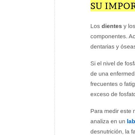
SU IMPO
Los
dientes
y lo
componentes. Act
dentarias y ósea
Si el nivel de fos
de una enfermeda
frecuentes o fati
exceso de fosfat
Para medir este n
analiza en un
la
desnutrición, la 