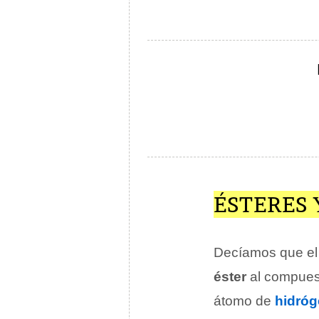
ÉSTERES 
Decíamos que el f
éster
al compuest
átomo de
hidró