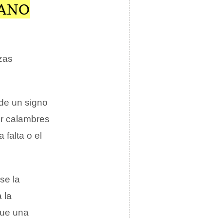
MANO
zas
de un signo
er calambres
 falta o el
se la
 la
 que una