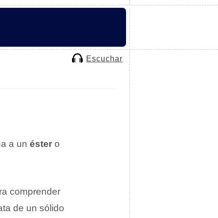
Escuchar
na a un
éster
o
ara comprender
rata de un sólido