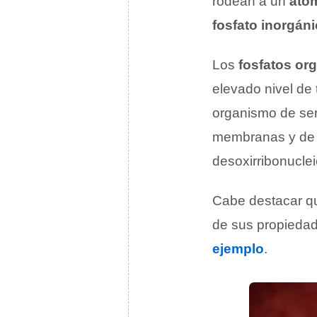
rodean a un
áto
fosfato inorgán
Los
fosfatos or
elevado nivel de
organismo de ser
membranas y de l
desoxirribonucle
Cabe destacar qu
de sus propieda
ejemplo
.