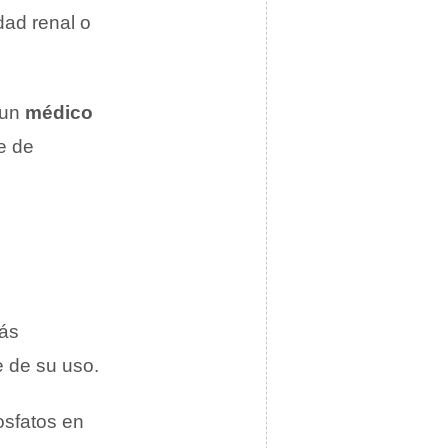
dad renal o
 un
médico
e de
ás
 de su uso.
fosfatos en