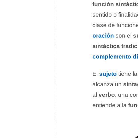
función sintácti
sentido o finali
clase de funcion
oración
son el
s
sintáctica tradic
complemento di
El
sujeto
tiene la
alcanza un
sint
al
verbo
, una c
entiende a la
fun