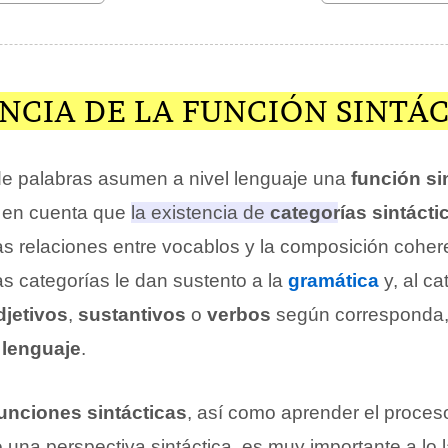
NCIA DE LA FUNCIÓN SINTÁ
 de palabras asumen a nivel lenguaje una
función si
r en cuenta que
la existencia de
categorías sintácti
las relaciones entre vocablos y la composición coher
as categorías le dan sustento a la
gramática
y, al ca
djetivos
,
sustantivos
o
verbos
según corresponda,
l
lenguaje
.
unciones sintácticas
, así como aprender el proces
una perspectiva sintáctica, es muy importante a lo l