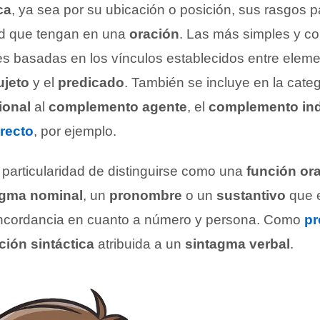
ca
, ya sea por su ubicación o posición, sus rasgos pa
dad que tengan en una
oración
. Las más simples y c
es basadas en los vínculos establecidos entre elem
ujeto
y el
predicado
. También se incluye en la cate
ional
al
complemento agente
, el
complemento ind
recto
, por ejemplo.
 particularidad de distinguirse como una
función or
agma nominal
, un
pronombre
o un
sustantivo
que e
oncordancia en cuanto a número y persona. Como
pr
ción sintáctica
atribuida a un
sintagma verbal
.