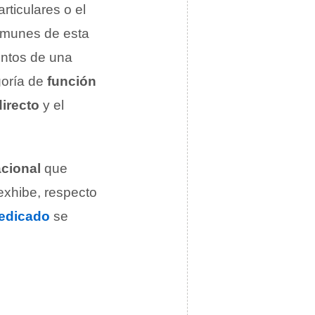
rticulares o el
omunes de esta
entos de una
goría de
función
irecto
y el
acional
que
xhibe, respecto
edicado
se