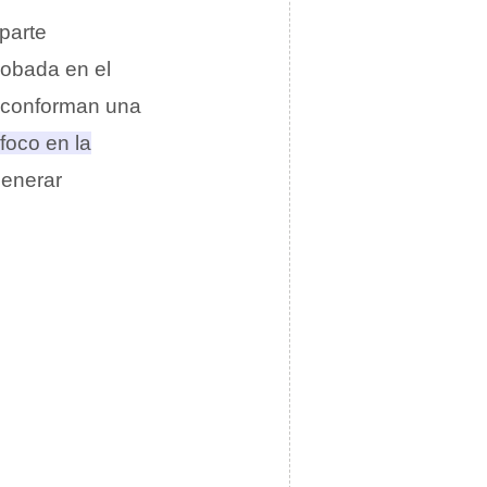
parte
lobada en el
e conforman una
foco en la
generar