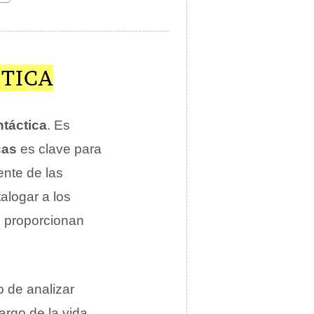
CTICA
ntáctica
. Es
cas
es clave para
ente de las
talogar a los
 proporcionan
o de analizar
argo de la vida