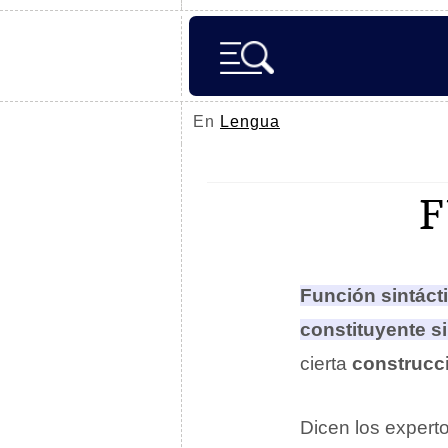
En
Lengua
F
Función sintáct
constituyente si
cierta
construcci
Dicen los expert