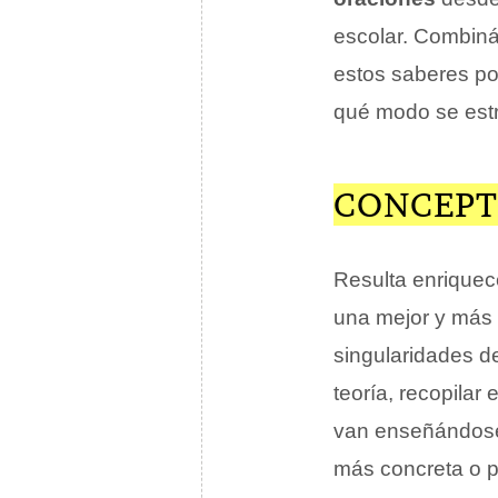
escolar. Combiná
estos saberes pos
qué modo se estru
CONCEPT
Resulta enriquec
una mejor y más s
singularidades d
teoría, recopilar
van enseñándose 
más concreta o p