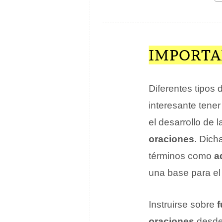
IMPORTA
Diferentes tipos
interesante tene
el desarrollo de 
oraciones
. Dich
términos como
a
una base para e
Instruirse sobre
f
oraciones
desde 