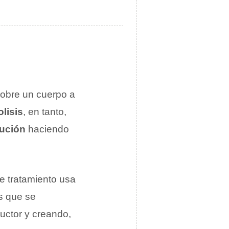
obre un cuerpo a
olisis
, en tanto,
lución
haciendo
te tratamiento usa
os que se
uctor y creando,