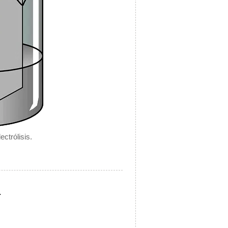
ctrólisis.
.