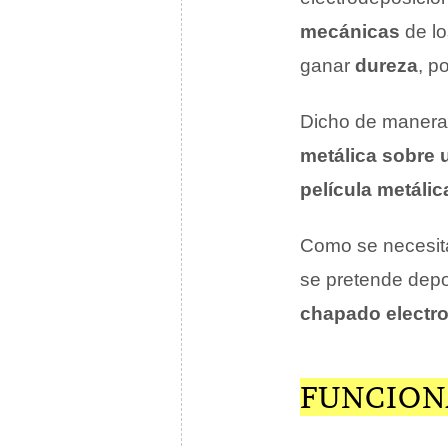
mecánicas
de lo
ganar
dureza
, p
Dicho de manera 
metálica sobre 
película metálic
Como se necesi
se pretende depo
chapado electrol
FUNCION