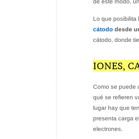
de este modo, u
Lo que posibilita
cátodo
desde u
cátodo, donde tie
IONES, C
Como se puede ad
qué se refieren 
lugar hay que te
presenta carga el
electrones.