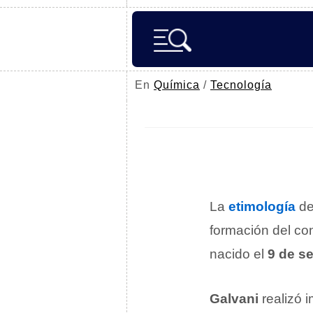
En
Química
/
Tecnología
La
etimología
d
formación del co
nacido el
9 de s
Galvani
realizó 