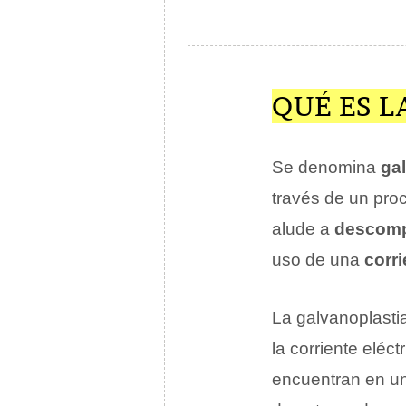
QUÉ ES L
Se denomina
ga
través de un pr
alude a
descomp
uso de una
corri
La galvanoplast
la corriente eléc
encuentran en un