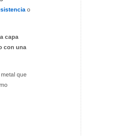
esistencia
o
na capa
o con una
 metal que
omo