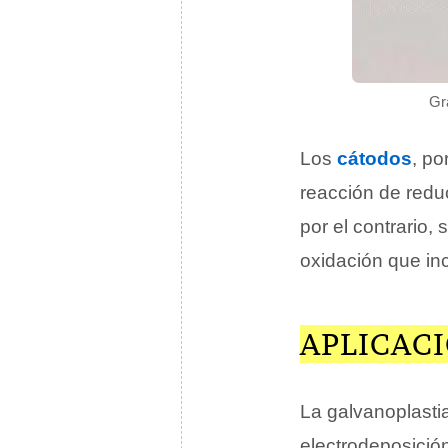
Gra
Los
cátodos
, po
reacción de redu
por el contrario,
oxidación que in
APLICAC
La galvanoplastia
electrodeposició