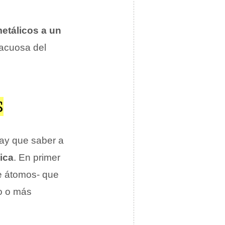
metálicos a un
 acuosa del
S
hay que saber a
sica
. En primer
e átomos- que
no o más