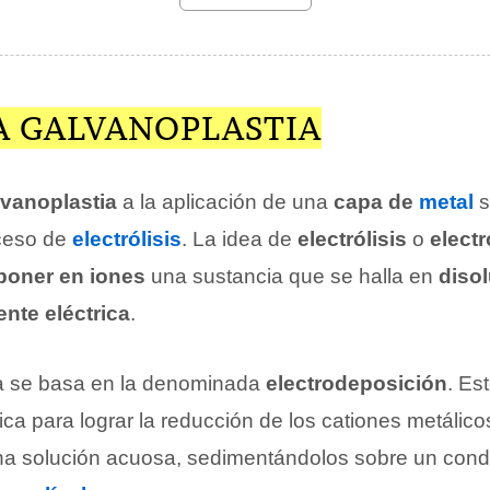
A GALVANOPLASTIA
lvanoplastia
a la aplicación de una
capa de
metal
s
oceso de
electrólisis
. La idea de
electrólisis
o
electr
oner en iones
una sustancia que se halla en
diso
ente eléctrica
.
ia se basa en la denominada
electrodeposición
. Es
trica para lograr la reducción de los cationes metálic
a solución acuosa, sedimentándolos sobre un cond