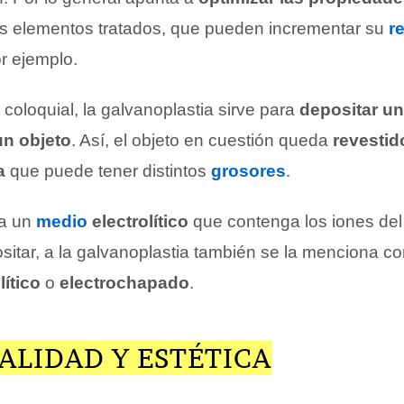
s elementos tratados, que pueden incrementar su
r
or ejemplo.
coloquial, la galvanoplastia sirve para
depositar u
un objeto
. Así, el objeto en cuestión queda
revestid
a
que puede tener distintos
grosores
.
ta un
medio
electrolítico
que contenga los iones del
sitar, a la galvanoplastia también se la menciona c
ítico
o
electrochapado
.
ALIDAD Y ESTÉTICA