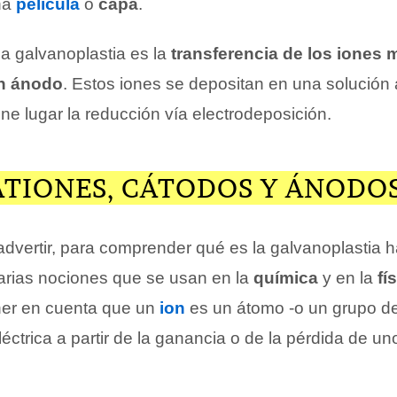
na
película
o
capa
.
 la galvanoplastia es la
transferencia de los iones 
n ánodo
. Estos iones se depositan en una solución
ne lugar la reducción vía electrodeposición.
ATIONES, CÁTODOS Y ÁNODO
vertir, para comprender qué es la galvanoplastia 
varias nociones que se usan en la
química
y en la
fí
ner en cuenta que un
ion
es un átomo -o un grupo d
éctrica a partir de la ganancia o de la pérdida de u