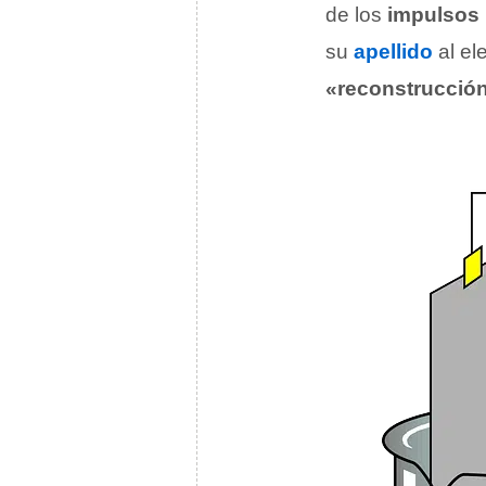
de los
impulsos 
su
apellido
al el
«reconstrucció