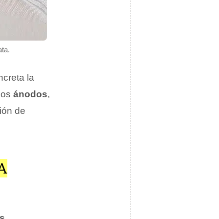
ata.
ncreta la
Los
ánodos
,
ción de
A
es