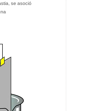
astia, se asoció
una