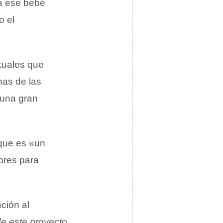
 a ese bebé
o el
xuales que
nas de las
 una gran
 que es «un
bres para
ción al
e este proyecto