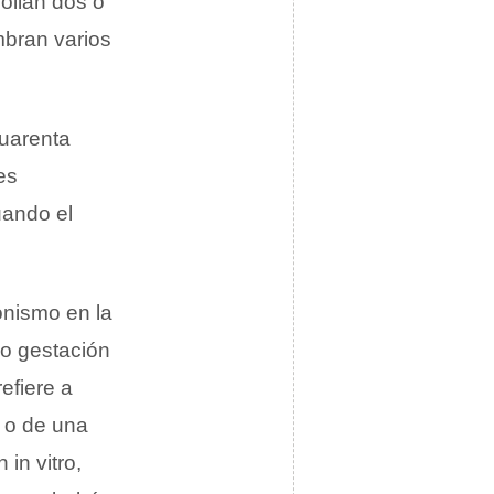
ollan dos o
mbran varios
cuarenta
es
uando el
onismo en la
o gestación
efiere a
 o de una
in vitro,