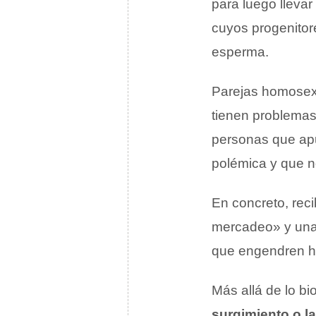
para luego lleva
cuyos progenitore
esperma.
Parejas homosexu
tienen problemas
personas que apu
polémica y que n
En concreto, rec
mercadeo» y una 
que engendren hi
Más allá de lo bi
surgimiento o l