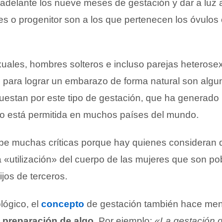
r adelante los nueve meses de gestación y dar a luz
s o progenitor son a los que pertenecen los óvulos 
ales, hombres solteros e incluso parejas heterose
 para lograr un embarazo de forma natural son algu
estan por este tipo de gestación, que ha generado
o está permitida en muchos países del mundo.
ibe muchas críticas porque hay quienes consideran
«utilización» del cuerpo de las mujeres que son po
jos de terceros.
ológico, el
concepto
de gestación también hace men
a preparación de algo
. Por ejemplo:
«La gestación d