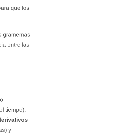
ara que los
os gramemas
ia entre las
mo
el tiempo),
erivativos
as) y