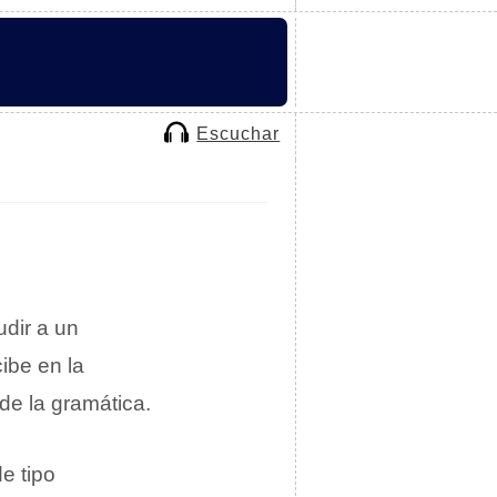
Escuchar
udir a un
ibe en la
 de la gramática.
e tipo