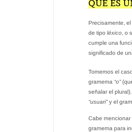
QUÉ ES 
Precisamente, e
de tipo
léxico
, o
cumple una funció
significado de un
Tomemos el caso
gramema
“o”
(que
señalar el plural)
“usuari”
y el gr
Cabe mencionar q
gramema para ind