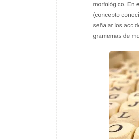
morfológico. En 
(concepto cono
señalar los acci
gramemas de mod