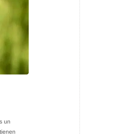
s un
 tienen