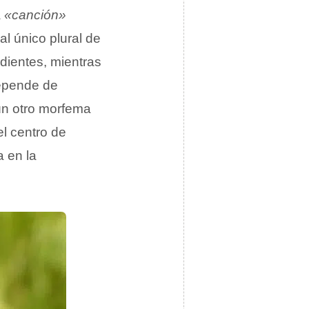
a
«canción»
al único plural de
dientes, mientras
pende de
n otro morfema
el centro de
 en la