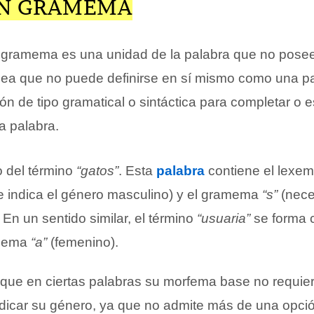
UN GRAMEMA
l gramema es una unidad de la palabra que no pose
 sea que no puede definirse en sí mismo como una pa
n de tipo gramatical o sintáctica para completar o es
a palabra.
 del término
“gatos”
. Esta
palabra
contiene el lexe
 indica el género masculino) y el gramema
“s”
(nece
. En un sentido similar, el término
“usuaria”
se forma 
amema
“a”
(femenino).
ue en ciertas palabras su morfema base no requier
icar su género, ya que no admite más de una opció