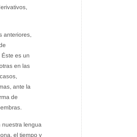
rivativos,
 anteriores,
 de
 Éste es un
otras en las
 casos,
mas, ante la
orma de
hembras.
 nuestra lengua
sona, el tiempo y