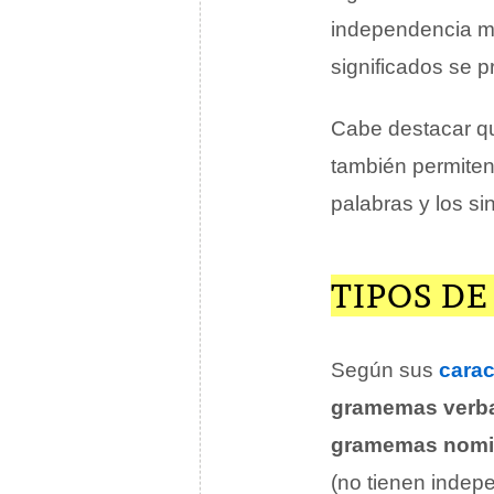
independencia mo
significados se p
Cabe destacar q
también permiten
palabras y los s
TIPOS D
Según sus
carac
gramemas verb
gramemas nomi
(no tienen indep