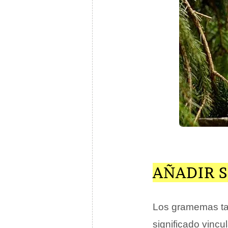
AÑADIR 
Los gramemas ta
significado vincu