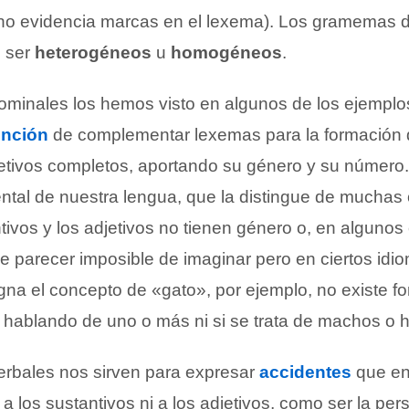
no evidencia marcas en el lexema). Los gramemas de
n ser
heterogéneos
u
homogéneos
.
inales los hemos visto en algunos de los ejemplos
unción
de complementar lexemas para la formación
jetivos completos, aportando su género y su número.
tal de nuestra lengua, que la distingue de muchas 
tivos y los adjetivos no tienen género o, en algunos
 parecer imposible de imaginar pero en ciertos idio
gna el concepto de «gato», por ejemplo, no existe f
 hablando de uno o más ni si se trata de machos o 
rbales nos sirven para expresar
accidentes
que en
 los sustantivos ni a los adjetivos, como ser la per