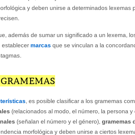
rfológica y deben unirse a determinados lexemas p
recisen.
ue, además de sumar un significado a un lexema, l
 establecer
marcas
que se vinculan a la concordanc
intagmas.
E GRAMEMAS
terísticas
, es posible clasificar a los gramemas co
ales
(relacionados al modo, el número, la persona y 
nales
(señalan el número y el género),
gramemas d
endencia morfológica y deben unirse a ciertos lexem