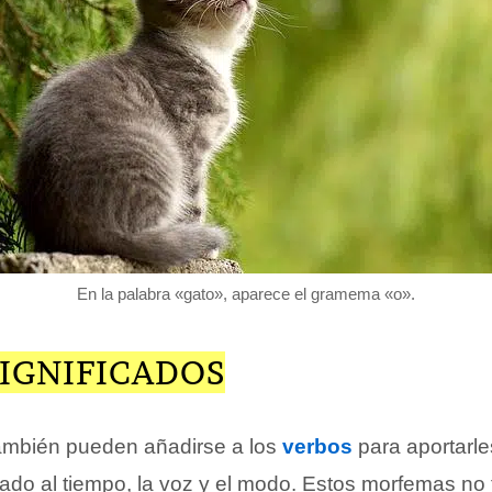
En la palabra «gato», aparece el gramema «o».
SIGNIFICADOS
mbién pueden añadirse a los
verbos
para aportarle
lado al tiempo, la voz y el modo. Estos morfemas no