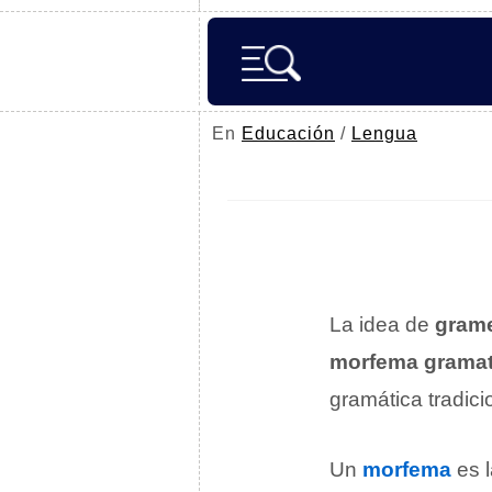
En
Educación
/
Lengua
La idea de
gram
morfema gramat
gramática tradici
Un
morfema
es l