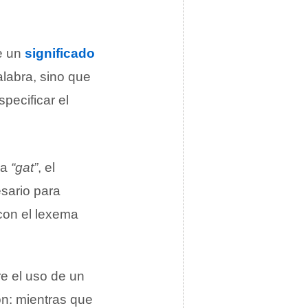
e un
significado
labra, sino que
pecificar el
ma
“gat”
, el
sario para
con el lexema
e el uso de un
n: mientras que