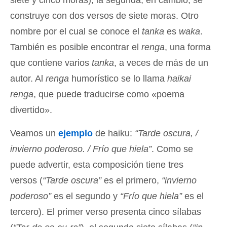
siete y cinco moras); la segunda, en cambio, se
construye con dos versos de siete moras. Otro
nombre por el cual se conoce el
tanka
es
waka
.
También es posible encontrar el
renga
, una forma
que contiene varios
tanka
, a veces de más de un
autor. Al
renga
humorístico se lo llama
haikai
renga
, que puede traducirse como «poema
divertido».
Veamos un
ejemplo
de haiku:
“Tarde oscura, /
invierno poderoso. / Frío que hiela”
. Como se
puede advertir, esta composición tiene tres
versos (
“Tarde oscura”
es el primero,
“invierno
poderoso”
es el segundo y
“Frío que hiela”
es el
tercero). El primer verso presenta cinco sílabas