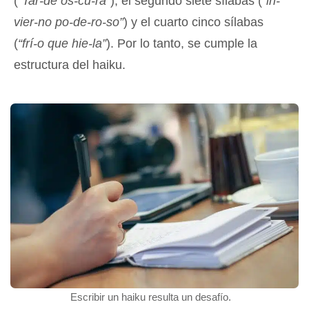
(
“Tar-de os-cu-ra”
), el segundo siete sílabas (
“in-
vier-no po-de-ro-so”
) y el cuarto cinco sílabas
(
“frí-o que hie-la”
). Por lo tanto, se cumple la
estructura del haiku.
Escribir un haiku resulta un desafío.