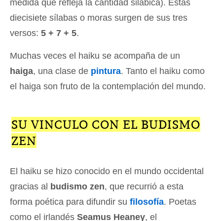
medida que refleja la cantidad silábica). Estas
diecisiete sílabas o moras surgen de sus tres
versos:
5 + 7 + 5
.
Muchas veces el haiku se acompaña de un
haiga
, una clase de
pintura
. Tanto el haiku como
el haiga son fruto de la contemplación del mundo.
SU VINCULO CON EL BUDISMO
ZEN
El haiku se hizo conocido en el mundo occidental
gracias al
budismo zen
, que recurrió a esta
forma poética para difundir su
filosofía
. Poetas
como el irlandés
Seamus Heaney
, el