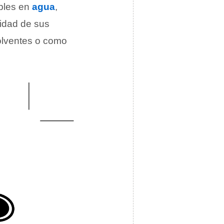
ubles en
agua
,
lidad de sus
solventes o como