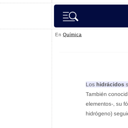
En
Química
Los
hidrácidos
También conoci
elementos-, su f
hidrógeno) seguid