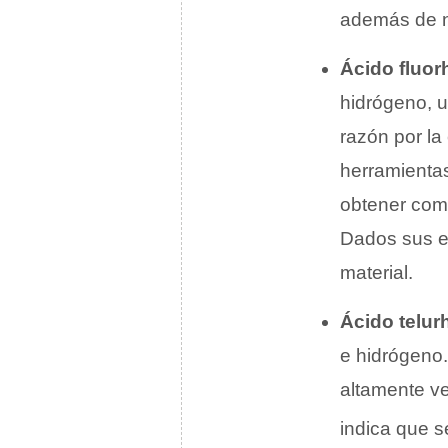
además de no
Ácido fluor
hidrógeno, un
razón por la
herramientas
obtener com
Dados sus ef
material.
Ácido telur
e hidrógeno
altamente v
indica que s