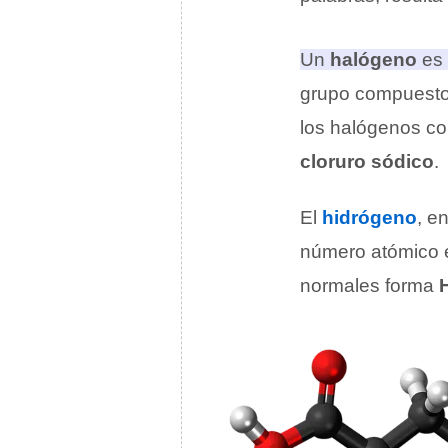
Un
halógeno
es 
grupo compuesto
los halógenos co
cloruro sódico
.
El
hidrógeno
, e
número atómico
normales forma