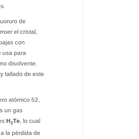
s.
luoruro de
oer el cristal,
ajas con
e usa para
mo disolvente.
y tallado de este
ero atómico 52,
es un gas
 es
H
Te
, lo cual
2
 a la pérdida de