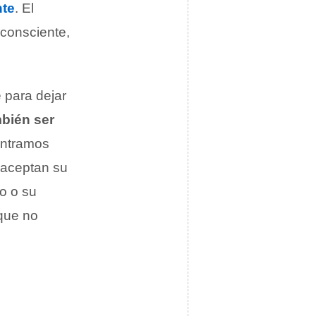
te
. El
nconsciente,
e para dejar
bién ser
ontramos
 aceptan su
o o su
 que no