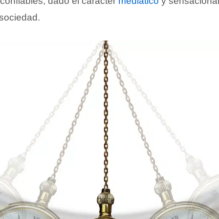
 confiables, dado el carácter
mediático
y sensacional
 sociedad.