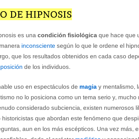
O DE HIPNOSIS
ipnosis es una
condición fisiológica
que hace que 
 manera
inconsciente
según lo que le ordene el hipn
argo, que los resultados obtenidos en cada caso de
sposición
de los individuos.
nable uso en espectáculos de
magia
y mentalismo, 
otismo no lo posiciona como un tema serio y, much
enudo considerado subciencia, existen numerosos li
o historicistas que abordan este fenómeno que despi
guntas, aun en los más escépticos. Una vez más, e