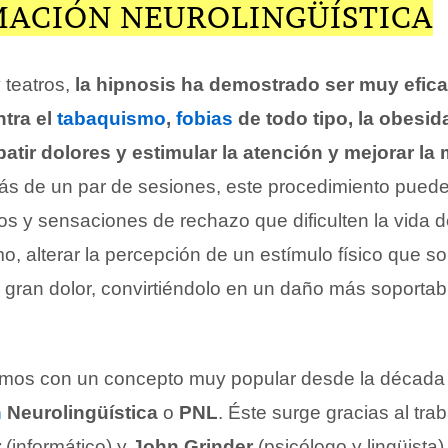
ACIÓN NEUROLINGÜÍSTICA
 teatros,
la hipnosis ha demostrado ser muy efica
tra el
tabaquismo
,
fobias
de todo tipo, la obesid
tir dolores y estimular la atención y mejorar la
s de un par de sesiones, este procedimiento pued
os y sensaciones de rechazo que dificulten la vida 
, alterar la percepción de un estímulo físico que so
 gran dolor, convirtiéndolo en un daño más soportabl
mos con un concepto muy popular desde la década 
n
Neurolingüística
o
PNL
. Éste surge gracias al tra
r
(informático) y
John Grinder
(psicólogo y lingüista)