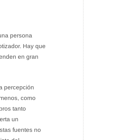
una persona
otizador. Hay que
penden en gran
la percepción
o menos, como
bros tanto
erta un
stas fuentes no