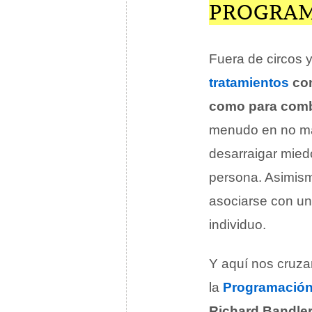
PROGRAM
Fuera de circos y
tratamientos
con
como para comba
menudo en no má
desarraigar mied
persona. Asimismo
asociarse con un
individuo.
Y aquí nos cruza
la
Programació
Richard Bandle