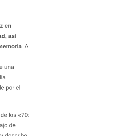
z en
ad, así
 memoria
. A
e
de una
lía
e por el
de los «70:
bajo de
 y describe