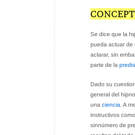
CONCEPT
Se dice que la h
pueda actuar de
aclarar, sin emb
parte de la
predi
Dado su cuestio
general del hipn
una
ciencia
. A m
instructivos com
sinnúmero de pre