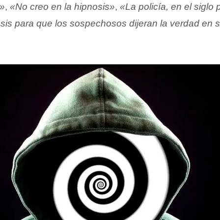
a»
,
«No creo en la hipnosis»
,
«La policía, en el siglo
nosis para que los sospechosos dijeran la verdad en 