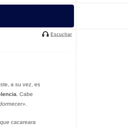
Escuchar
Éste, a su vez, es
lencia
. Cabe
dormecer»
.
o que cacareara