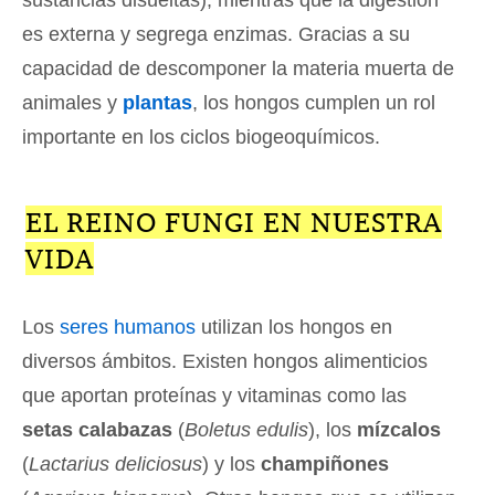
sustancias disueltas), mientras que la digestión
es externa y segrega enzimas. Gracias a su
capacidad de descomponer la materia muerta de
animales y
plantas
, los hongos cumplen un rol
importante en los ciclos biogeoquímicos.
EL REINO FUNGI EN NUESTRA
VIDA
Los
seres humanos
utilizan los hongos en
diversos ámbitos. Existen hongos alimenticios
que aportan proteínas y vitaminas como las
setas calabazas
(
Boletus edulis
), los
mízcalos
(
Lactarius deliciosus
) y los
champiñones