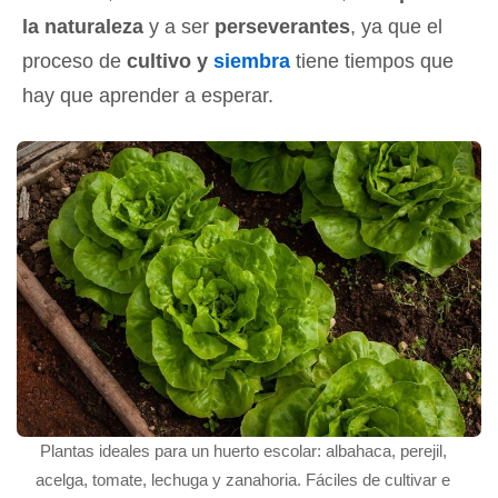
la naturaleza
y a ser
perseverantes
, ya que el
proceso de
cultivo y
siembra
tiene tiempos que
hay que aprender a esperar.
Plantas ideales para un huerto escolar: albahaca, perejil,
acelga, tomate, lechuga y zanahoria. Fáciles de cultivar e