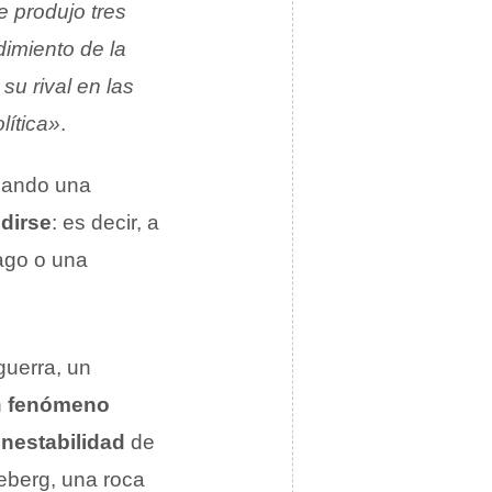
 produjo tres
imiento de la
su rival en las
lítica»
.
cuando una
ndirse
: es decir, a
ago o una
guerra, un
n
fenómeno
inestabilidad
de
ceberg, una roca