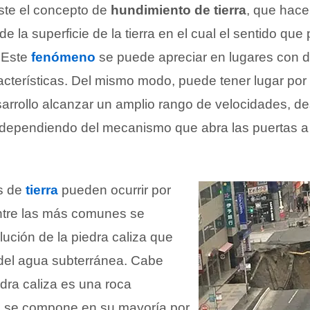
iste el concepto de
hundimiento de tierra
, que hace
e la superficie de la tierra en el cual el sentido qu
 Este
fenómeno
se puede apreciar en lugares con d
acterísticas. Del mismo modo, puede tener lugar po
sarrollo alcanzar un amplio rango de velocidades, d
 dependiendo del mecanismo que abra las puertas a 
s de
tierra
pueden ocurrir por
ntre las más comunes se
lución de la piedra caliza que
del agua subterránea. Cabe
edra caliza es una roca
e se compone en su mayoría por