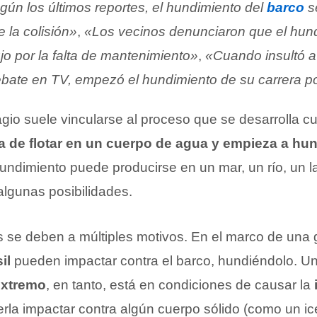
gún los últimos reportes, el hundimiento del
barco
se
 la colisión»
,
«Los vecinos denunciaron que el hund
jo por la falta de mantenimiento»
,
«Cuando insultó a 
ebate en TV, empezó el hundimiento de su carrera po
agio suele vincularse al proceso que se desarrolla 
a de flotar en un cuerpo de agua y empieza a hu
undimiento puede producirse en un mar, un río, un l
 algunas posibilidades.
 se deben a múltiples motivos. En el marco de una 
il
pueden impactar contra el barco, hundiéndolo. U
extremo
, en tanto, está en condiciones de causar la
erla impactar contra algún cuerpo sólido (como un i