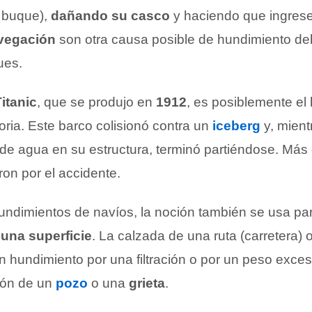
 buque),
dañando su casco
y haciendo que ingres
avegación
son otra causa posible de hundimiento de
ues.
itanic
, que se produjo en
1912
, es posiblemente e
oria. Este barco colisionó contra un
iceberg
y, mient
 de agua en su estructura, terminó partiéndose. Más
ron por el accidente.
undimientos de navíos, la noción también se usa para
una superficie
. La calzada de una ruta (carretera) o
n hundimiento por una filtración o por un peso exces
ión de un
pozo
o una
grieta
.