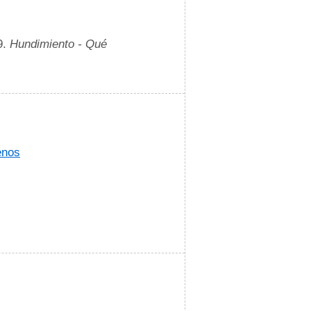
9.
Hundimiento - Qué
enos