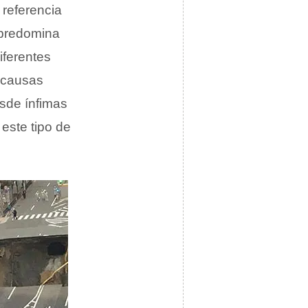
 referencia
e predomina
iferentes
r causas
esde ínfimas
este tipo de