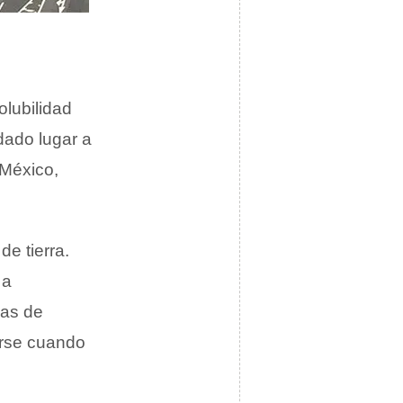
olubilidad
dado lugar a
 México,
e tierra.
 a
cas de
uarse cuando
.