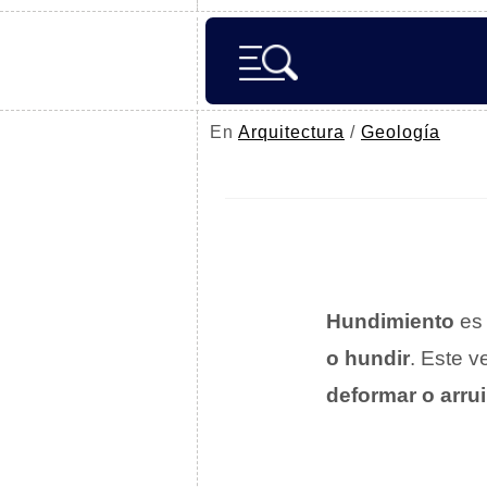
En
Arquitectura
/
Geología
Hundimiento
es
o hundir
. Este v
deformar o arru