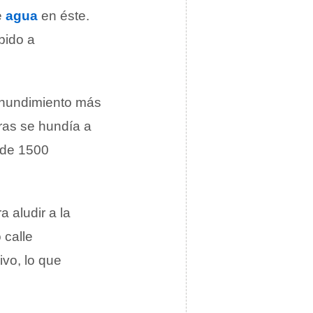
e
agua
en éste.
bido a
l hundimiento más
ras se hundía a
 de 1500
 aludir a la
 calle
ivo, lo que