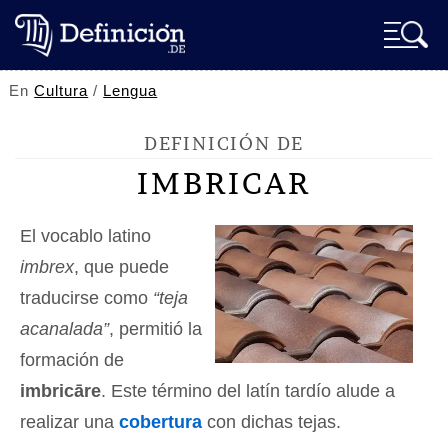
En
Cultura
/
Lengua
DEFINICIÓN DE
IMBRICAR
El vocablo latino
imbrex
, que puede
traducirse como
“teja
acanalada”
, permitió la
formación de
imbricāre
. Este término del latín tardío alude a
realizar una
cobertura
con dichas tejas.