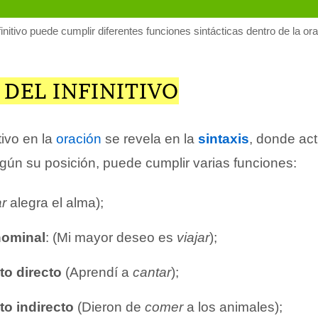
nfinitivo puede cumplir diferentes funciones sintácticas dentro de la ora
DEL INFINITIVO
itivo en la
oración
se revela en la
sintaxis
, donde ac
egún su posición, puede cumplir varias funciones:
ar
alegra el alma);
nominal
: (Mi mayor deseo es
viajar
);
o directo
(Aprendí a
cantar
);
o indirecto
(Dieron de
comer
a los animales);