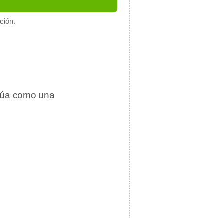
ción.
túa como una