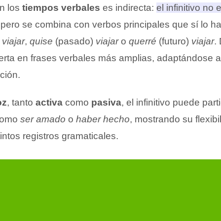
on los
tiempos verbales
es indirecta:
el infinitivo no
 pero se combina con verbos principales que sí lo h
)
viajar
,
quise
(pasado)
viajar
o
querré
(futuro)
viajar
.
inserta en frases verbales más amplias, adaptándose 
ción.
oz
, tanto
activa
como
pasiva
, el infinitivo puede part
 como
ser amado
o
haber hecho
, mostrando su flexibi
tintos registros gramaticales.