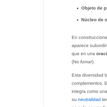
Objeto de p
Núcleo de 
En construccion
aparece subordin
que en una
orac
(No
fumar
).
Esta diversidad l
complementos. E
integra como un
su
neutralidad
tem