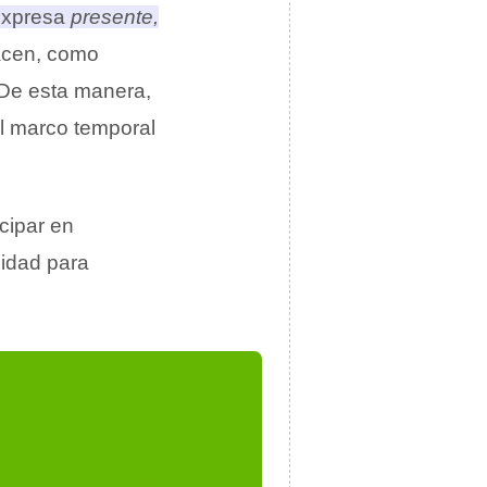
 expresa
presente,
acen
, como
 De esta manera,
al marco temporal
icipar en
lidad para