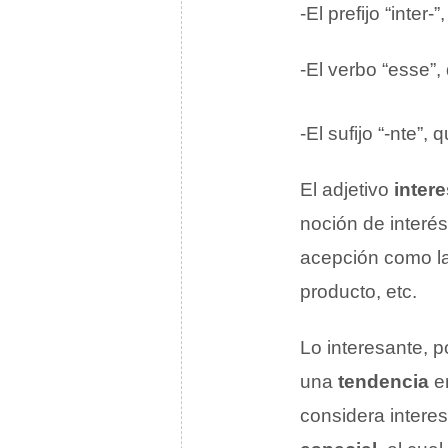
-El prefijo “inter-”
-El verbo “esse”,
-El sufijo “-nte”,
El adjetivo
inter
noción de interé
acepción como l
producto, etc.
Lo interesante, p
una
tendencia
en
considera interes