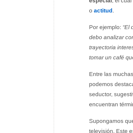
especial
, el cua
o
actitud
.
Por ejemplo:
“El
debo analizar con
trayectoria intere
tomar un café que
Entre las muchas
podemos destacar
seductor, sugesti
encuentran térmi
Supongamos que u
televisión. Este e