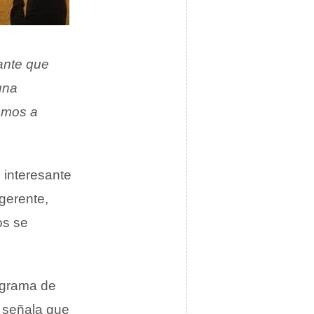
ante que
 una
amos a
 interesante
gerente,
os se
ograma de
 señala que