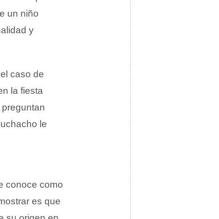
de un niño
nalidad y
el caso de
n la fiesta
 preguntan
 muchacho le
se conoce como
emostrar es que
e su origen en