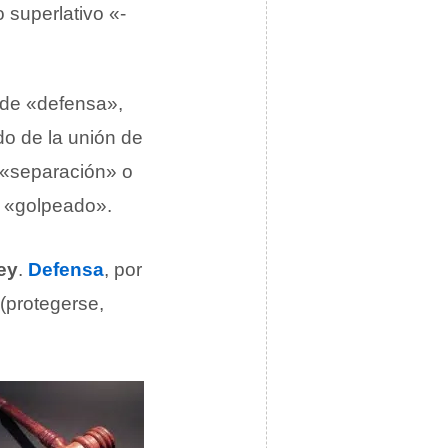
o superlativo «-
e de «defensa»,
do de la unión de
r «separación» o
o «golpeado».
ey
.
Defensa
, por
(protegerse,