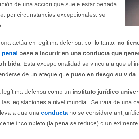
icación de una acción que suele estar penada
ue, por circunstancias excepcionales, se
e.
na actúa en legítima defensa, por lo tanto,
no tien
 penal
pese a incurrir en una conducta que gene
ohibida
. Esta excepcionalidad se vincula a que el i
fenderse de un ataque que
puso en riesgo su vida
.
a legítima defensa como un
instituto jurídico univer
las legislaciones a nivel mundial. Se trata de una 
 lleva a que una
conducta
no se considere antijurídi
mente incompleto (la pena se reduce) o un eximente