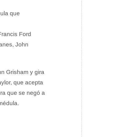
cula que
Francis Ford
Danes, John
hn Grisham y gira
ylor, que acepta
ora que se negó a
 médula.