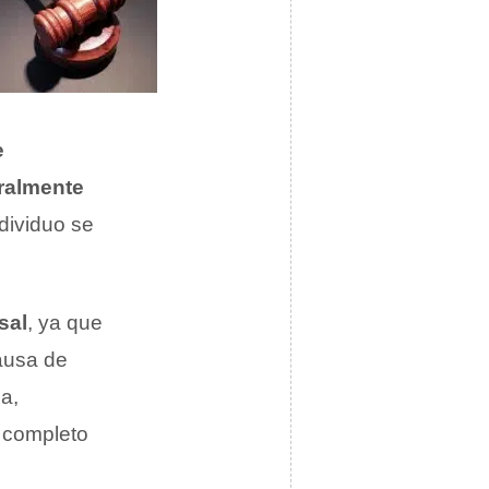
e
ralmente
ndividuo se
sal
, ya que
causa de
ca,
 completo