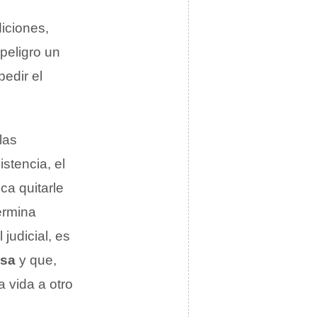
iciones,
peligro un
pedir el
las
stencia, el
ca quitarle
ermina
judicial, es
nsa
y que,
a vida a otro