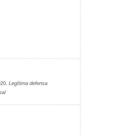
020.
Legítima defensa
sa/