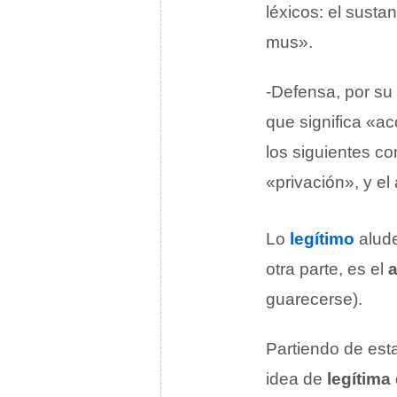
léxicos: el sustan
mus».
-Defensa, por su 
que significa «ac
los siguientes co
«privación», y e
Lo
legítimo
alude
otra parte, es el
a
guarecerse).
Partiendo de est
idea de
legítima