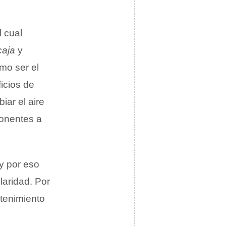
 cual
caja
y
mo ser el
ficios de
iar el aire
ponentes a
 y por eso
laridad. Por
ntenimiento