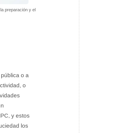
la preparación y el
 pública o a
tividad, o
ividades
un
 PC, y estos
uciedad los