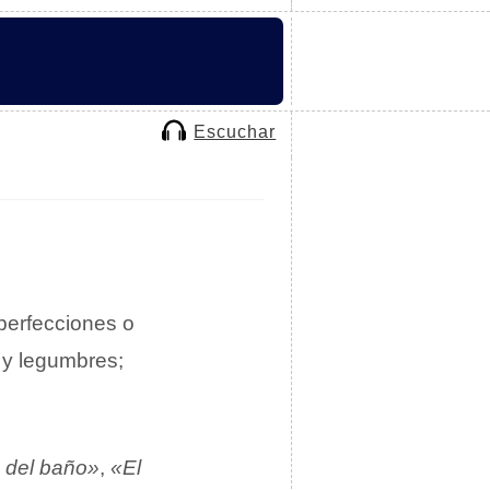
Escuchar
mperfecciones o
s y legumbres;
a del baño»
,
«El