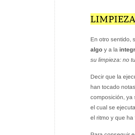
LIMPIEZ
En otro sentido,
algo
y a la
integ
su limpieza: no 
Decir que la ejec
han tocado notas
composición, ya 
el cual se ejecu
el ritmo y que ha
Para conseguir e