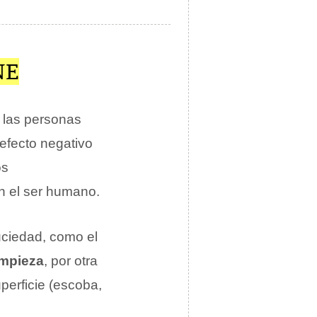
NE
n las personas
 efecto negativo
os
on el ser humano.
uciedad, como el
impieza
, por otra
perficie (escoba,