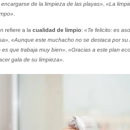
 encargarse de la limpieza de las playas»
,
«La limpi
iempo»
.
n refiere a la
cualidad de limpio
:
«Te felicito: es a
asa»
,
«Aunque este muchacho no se destaca por su 
rto es que trabaja muy bien»
,
«Gracias a este plan eco
acer gala de su limpieza»
.