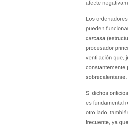
afecte negativam
Los ordenadores 
pueden funcionar 
carcasa
(estruct
procesador princi
ventilación que, 
constantemente p
sobrecalentarse.
Si dichos orifici
es fundamental re
otro lado, tambié
frecuente, ya que