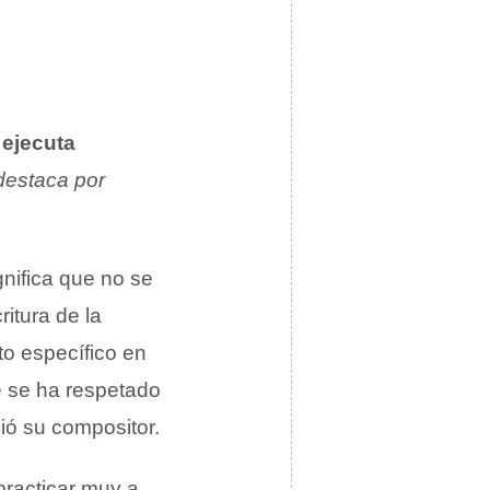
 ejecuta
destaca por
gnifica que no se
itura de la
o específico en
e se ha respetado
ió su compositor.
practicar muy a