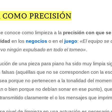
A COMO PRECISIÓN
 se conoce como limpieza a la
precisión con que se
ridad
en los
negocios
o en el
juego
:
«El equipo se 
tuvo ningún expulsado en todo el torneo»
.
ución de una pieza para piano ha sido muy limpia si
 falsas (aquéllas que no se corresponden con la escr
sea porque no pertenecen a la tonalidad del moment
tan o bien porque no debían sonar en ese punto), qu
 transmitido claramente el o los mensajes que imprim
se nivel de
limpieza
en una actuación es necesario 