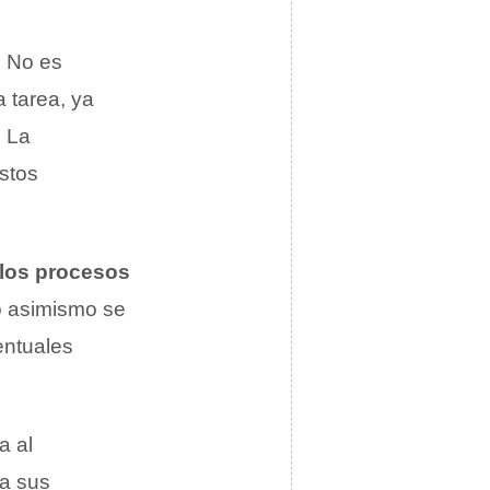
. No es
 tarea, ya
. La
stos
los procesos
to asimismo se
entuales
a al
ma sus