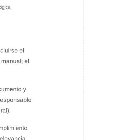
ógica.
cluirse el
l manual; el
ocumento y
 responsable
al).
umplimiento
relevancia