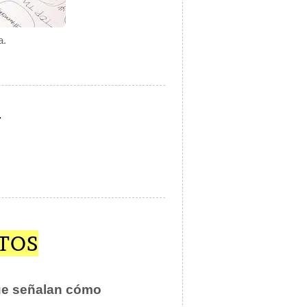
a.
.
TOS
ue señalan cómo