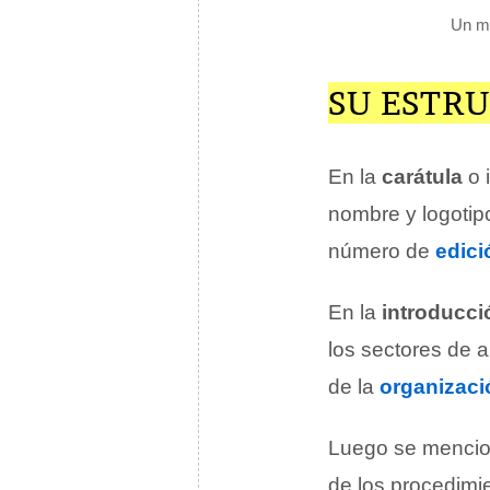
Un ma
SU ESTR
En la
carátula
o 
nombre y logotipo
número de
edici
En la
introducci
los sectores de 
de la
organizaci
Luego se mencio
de los procedimie