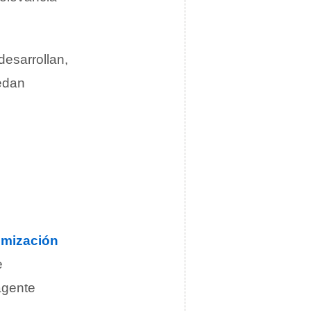
desarrollan,
edan
imización
e
agente