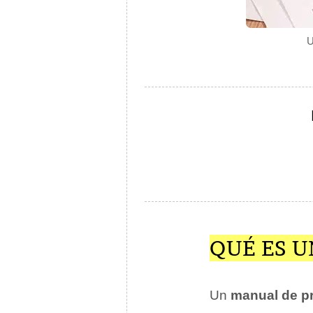
U
QUÉ ES 
Un
manual de p