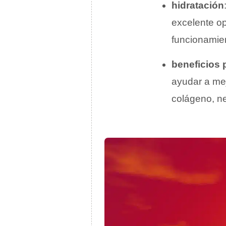
hidratación
excelente op
funcionamien
beneficios p
ayudar a mej
colágeno, ne