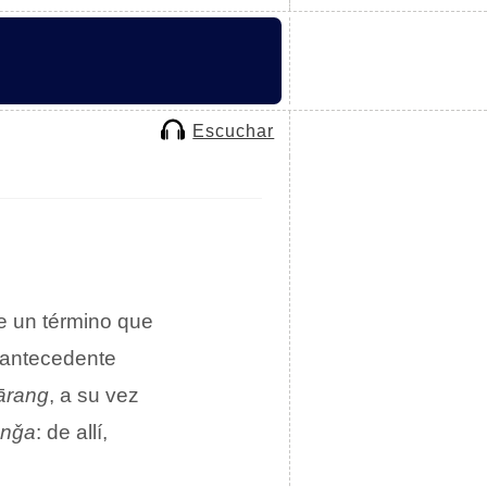
Escuchar
de un término que
u antecedente
ārang
, a su vez
anǧa
: de allí,