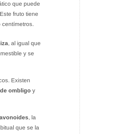
iático que puede
ste fruto tiene
 centímetros.
jiza
, al igual que
omestible y se
icos. Existen
 de ombligo
y
lavonoides
, la
itual que se la