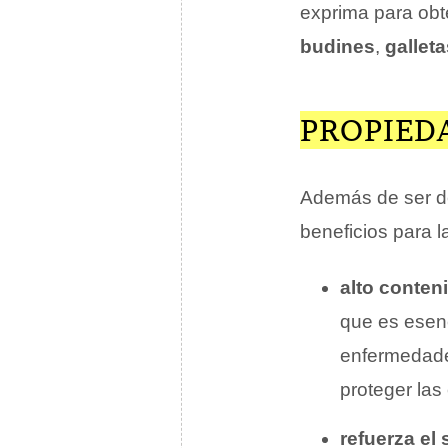
exprima para ob
budines
,
galleta
PROPIED
Además de ser de
beneficios para l
alto conten
que es esenc
enfermedade
proteger las
refuerza el