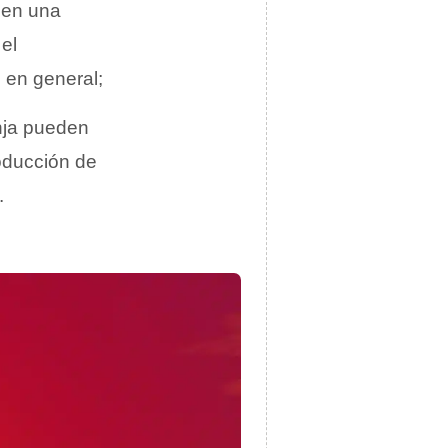
e en una
el
 en general;
nja pueden
roducción de
.