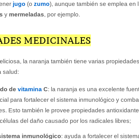
tener
jugo
(o
zumo
), aunque también se emplea en l
s
y
mermeladas
, por ejemplo.
ADES MEDICINALES
liciosa, la naranja también tiene varias propiedade
a salud:
ido de
vitamina
C
: la naranja es una excelente fuen
ial para fortalecer el sistema inmunológico y combat
s. Esto también le provee propiedades antioxidant
 células del daño causado por los radicales libres;
 sistema inmunológico
: ayuda a fortalecer el siste