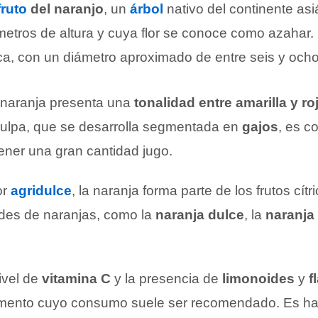
fruto
del naranjo
, un
árbol
nativo del continente as
etros de altura y cuya flor se conoce como azahar. E
ica, con un diámetro aproximado de entre seis y ocho
 naranja presenta una
tonalidad entre amarilla y ro
pulpa, que se desarrolla segmentada en
gajos
, es c
ener una gran cantidad jugo.
or
agridulce
, la naranja forma parte de los frutos cítr
ades de naranjas, como la
naranja dulce
, la
naranja
ivel de
vitamina C
y la presencia de
limonoides
y
f
imento cuyo consumo suele ser recomendado. Es hab