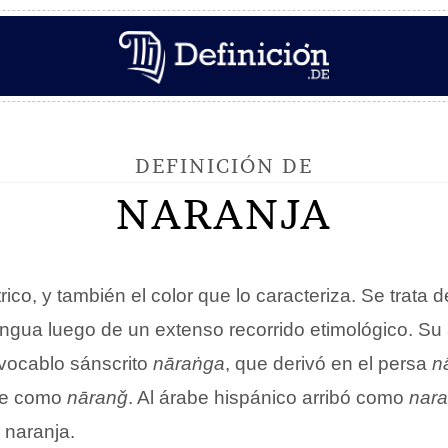
DEFINICIÓN DE
NARANJA
rico, y también el color que lo caracteriza. Se trata 
lengua luego de un extenso recorrido etimológico. S
 vocablo sánscrito
nāraṅga
, que derivó en el persa
n
be como
nāranǧ
. Al árabe hispánico arribó como
nar
 naranja.