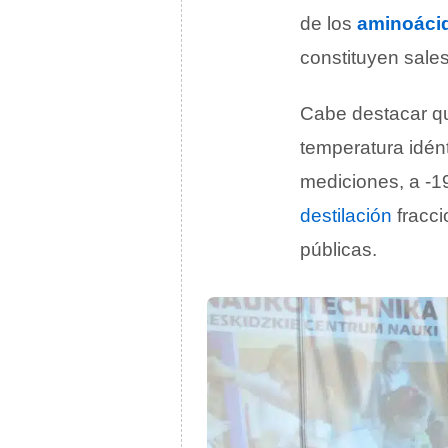
de los
aminoáci
constituyen sale
Cabe destacar q
temperatura idént
mediciones, a -19
destilación
fracci
públicas.