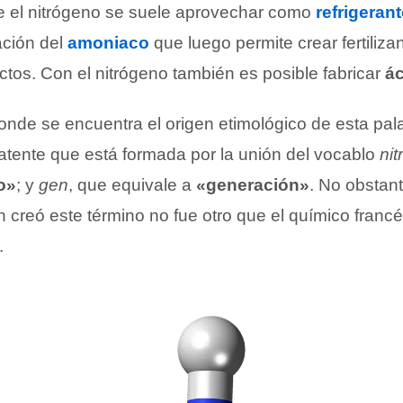
e el nitrógeno se suele aprovechar como
refrigeran
ación del
amoniaco
que luego permite crear fertiliza
ctos. Con el nitrógeno también es posible fabricar
ác
donde se encuentra el origen etimológico de esta pal
tente que está formada por la unión del vocablo
nit
o»
; y
gen
, que equivale a
«generación»
. No obstan
 creó este término no fue otro que el químico franc
.