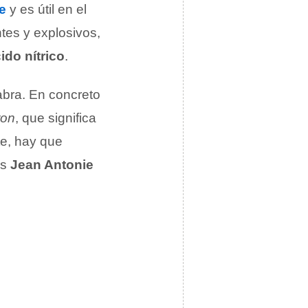
te
y es útil en el
ntes y explosivos,
ido nítrico
.
abra. En concreto
ron
, que significa
te, hay que
és
Jean Antonie