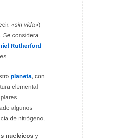
ecir,
«sin vida»
)
o. Se considera
iel Rutherford
es.
stro
planeta
, con
tura elemental
mplares
ctado algunos
cia de nitrógeno.
os nucleicos
y