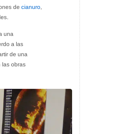
iones de
cianuro
,
les.
a una
erdo a las
rtir de una
 las obras