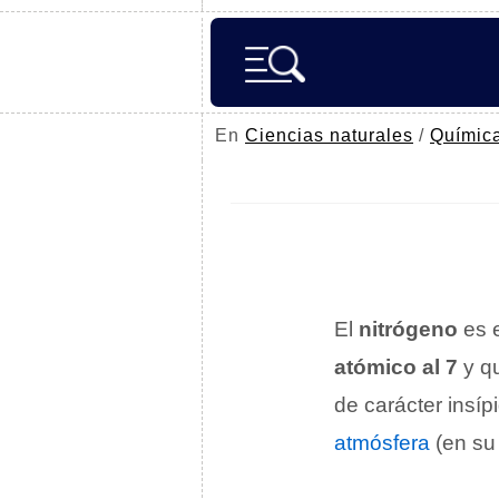
En
Ciencias naturales
/
Químic
El
nitrógeno
es 
atómico al 7
y q
de carácter insíp
atmósfera
(en su