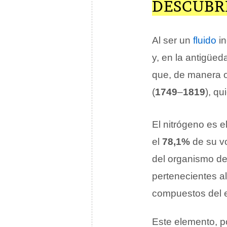
DESCUBR
Al ser un
fluido
in
y, en la antigüed
que, de manera o
(
1749
–
1819
), q
El nitrógeno es e
el
78,1%
de su v
del organismo de
pertenecientes al
compuestos del e
Este elemento, p