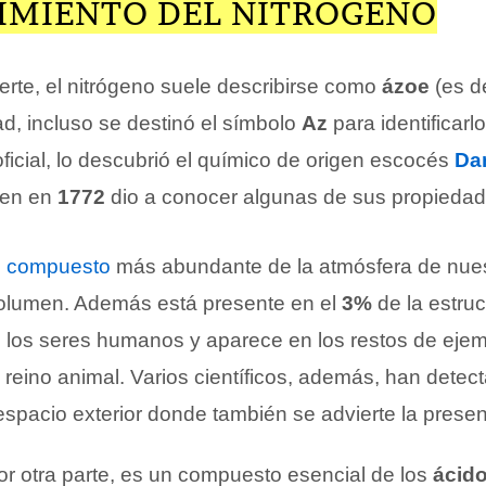
IMIENTO DEL NITRÓGENO
erte, el nitrógeno suele describirse como
ázoe
(es d
ad, incluso se destinó el símbolo
Az
para identificarl
ficial, lo descubrió el químico de origen escocés
Dan
uien en
1772
dio a conocer algunas de sus propiedad
l
compuesto
más abundante de la atmósfera de nue
olumen. Además está presente en el
3%
de la estruc
 los seres humanos y aparece en los restos de eje
 reino animal. Varios científicos, además, han dete
spacio exterior donde también se advierte la presen
or otra parte, es un compuesto esencial de los
ácid